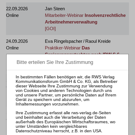
22.09.2026
Jan Steen
Online
Mitarbeiter-Webinar
Insolvenzrechtliche
Arbeitnehmerverwaltung
[GOI]
24.09.2026
Eva Ringelspacher / Raoul Kreide
Online
Praktiker-Webinar
Das
Sanierungsgutachten nach IDW S 6
[§ 15 FAO]
[§ 5 DStV-FBRL]
30.09.2026
Reinhard Bork
Online
Praktiker-Webinar
90 Minuten
Anfechtungsrecht aktuell
[§ 15 FAO]
30.09.2026
Ralf Josten
Online
Praktiker-Webinar
Kredit in Krise und
Sanierung
[§ 15 FAO]