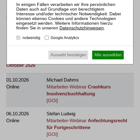
30.09.2026
und
Frank Thomas Zimmer
01.10.2026
Mitarbeiter-Webinar
2 x 3 Stunden:
Online
Vergütungen des (vorläufigen)
Datenschutzhinweisen
.
Insolvenzverwalters und des
notwendig
Google Analytics
Treuhänders
[GOI]
Auswahl bestätigen
Alle auswählen
Oktober 2026
01.10.2026
Michael Dahms
Online
Mitarbeiter-Webinar
Crashkurs
Insolvenzbuchhaltung
[GOI]
06.10.2026
Stefan Ludwig
Online
Mitarbeiter-Webinar
Anfechtungsrecht
für Fortgeschrittene
[GOI]