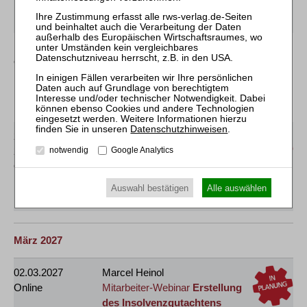
Insolvenzsachbearbeitung
[GOI]
17.02.2027
Sebastian Krabbe
Online
Mitarbeiter-Webinar
Herausforderungen
und Praxistipps bei der
Differenzlohnabrechnung
[GOI]
Datenschutzhinweisen
.
24.02.2027
und
Karolin Gilbert / Jana Scholz
25.02.2027
Mitarbeiter-Webinar
Einführung
notwendig
Google Analytics
Online
in die Bearbeitung der
Insolvenztabelle
Auswahl bestätigen
Alle auswählen
[GOI]
März 2027
02.03.2027
Marcel Heinol
Online
Mitarbeiter-Webinar
Erstellung
des Insolvenzgutachtens