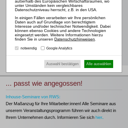
Für alle Endgeräte kompatible und browserbasierte
Online-Fortbildungen
Individuelle Assistenz bis zur Einwahl und Verbindung mit
unserem Online-Seminar
Hochwertige Unterlagen für die Teilnahme, ideal auch zum
späteren Nachschlagen
Datenschutzhinweisen
.
Erwerb des anerkannten
RWS-Zertifikats
notwendig
Google Analytics
Teilnahmebescheinigungen gemäß
GOI, § 15 FAO und
§ 5 DStV-FBRL
Auswahl bestätigen
Alle auswählen
... passt wie angegossen!
Inhouse-Seminare von RWS:
Der Maßanzug für Ihre Mitarbeiter:innen!
Alle Seminare aus
unserem Veranstaltungsprogramm führen wir auch direkt in
Ihrem Unternehmen durch. Informieren Sie sich
hier
.