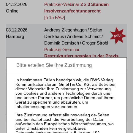
04.12.2026
Praktiker-Webinar
2 x 3 Stunden
Online
Insolvenzanfechtungsrecht
[§ 15 FAO]
08.12.2026
Andreas Ziegenhagen / Stefan
Hamburg
Denkhaus / Andreas Schmidt /
Dominik Demisch / Gregor Strobl
Praktiker-Seminar
Restrukturierungsplan in der Praxis
[§ 15 FAO]
09.12.2026
Dietmar Rendels / Karsten Zabel
Online
Praktiker-Webinar
Insolvenzplan
[§ 15 FAO]
[GOI]
Januar 2027
26.01.2027
Jens M. Schmittmann / Sylvia Wipperfürth