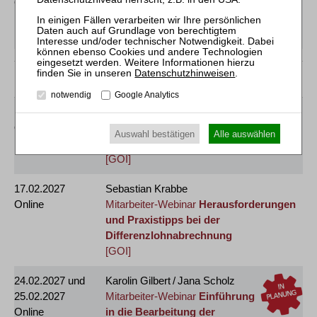
Online
Mitarbeiter-Webinar
Einführung in die
Insolvenzsachbearbeitung
[GOI]
Datenschutzhinweisen
.
Februar 2027
notwendig
Google Analytics
16.02.2027
Jens M. Schmittmann / Sylvia Wipperfürth
Online
Mitarbeiter-Webinar
Vertiefung der
Auswahl bestätigen
Alle auswählen
Insolvenzsachbearbeitung
[GOI]
17.02.2027
Sebastian Krabbe
Online
Mitarbeiter-Webinar
Herausforderungen
und Praxistipps bei der
Differenzlohnabrechnung
[GOI]
24.02.2027
und
Karolin Gilbert / Jana Scholz
25.02.2027
Mitarbeiter-Webinar
Einführung
Online
in die Bearbeitung der