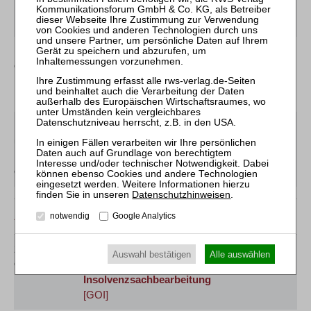
Insolvenzgutachtens
[GOI]
10.03.2027
Jens M. Schmittmann / Holger Busch
Online
Mitarbeiter-Webinar
Steuerrecht in der
Insolvenz
[GOI]
17.03.2027
Karolin Gilbert / Jana Scholz
und
Mitarbeiter-Webinar
Vertiefung der
18.03.2027
Bearbeitung der Insolvenztabelle
Online
[GOI]
Datenschutzhinweisen
.
April 2027
notwendig
Google Analytics
27.04.2027
Jens M. Schmittmann / Sylvia Wipperfürth
Auswahl bestätigen
Alle auswählen
Online
Mitarbeiter-Webinar
Einführung in die
Insolvenzsachbearbeitung
[GOI]