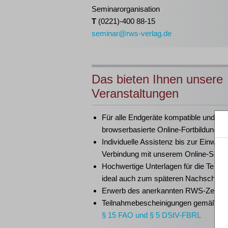
Seminarorganisation
T
(0221)-400 88-15
seminar@rws-verlag.de
Das bieten Ihnen unsere
Veranstaltungen
Für alle Endgeräte kompatible und
browserbasierte Online-Fortbildungen
Individuelle Assistenz bis zur Einwahl
Verbindung mit unserem Online-Semi
Hochwertige Unterlagen für die Teiln
ideal auch zum späteren Nachschlag
Erwerb des anerkannten
RWS-Zertifik
Teilnahmebescheinigungen gemäß
G
§ 15 FAO und § 5 DStV-FBRL