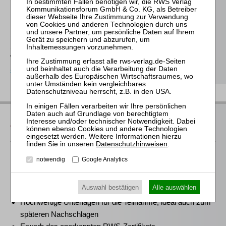
Ihnen gerne bereits
hier
.
Stefanie Döhler
Seminarorganisation
T
(0221)-400 88-15
seminar@rws-verlag.de
Das bieten Ihnen unsere
Veranstaltungen
Datenschutzhinweisen
.
Für alle Endgeräte kompatible und browserbasierte
notwendig
Google Analytics
Online-Fortbildungen
Individuelle Assistenz bis zur Einwahl und Verbindung mit
Auswahl bestätigen
Alle auswählen
unserem Online-Seminar
Hochwertige Unterlagen für die Teilnahme, ideal auch zum
späteren Nachschlagen