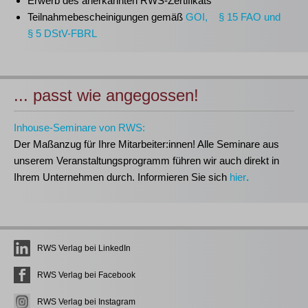
Erwerb des anerkannten
RWS-Zertifikats
Teilnahmebescheinigungen gemäß
GOI, § 15 FAO und
§ 5 DStV-FBRL
... passt wie angegossen!
Inhouse-Seminare von RWS:
Der Maßanzug für Ihre Mitarbeiter:innen!
Alle Seminare aus
unserem Veranstaltungsprogramm führen wir auch direkt in
Ihrem Unternehmen durch. Informieren Sie sich
hier
.
RWS Verlag bei LinkedIn
RWS Verlag bei Facebook
RWS Verlag bei Instagram