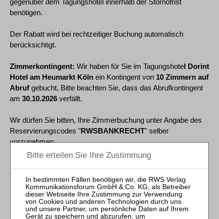
gegenüber dem Tagungshotel innerhalb der Stornofrist
benötigen.
Der Rabatt wird bei rechtzeitiger Buchung automatisch
berücksichtigt.
Zimmerkontingent:
Wir haben für Sie im Tagungshote
l Dorint
Hotel am Heumarkt Köln
ein Kontingent von
10 Zimmern auf
Abruf
gebucht
.
Bitte beachten Sie, dass das Abrufkontingent
am
30.10.2026
verfällt.
Wir dürfen Sie bitten, Ihre Zimmerbuchung unter Angabe des
Reservierungscodes "
RWSBANKRECHT
" selber
vorzunehmen.
Kontakt:
Email:
info.koeln-heumarkt(at)dorint.com Telefon:
+49 221 2806-0