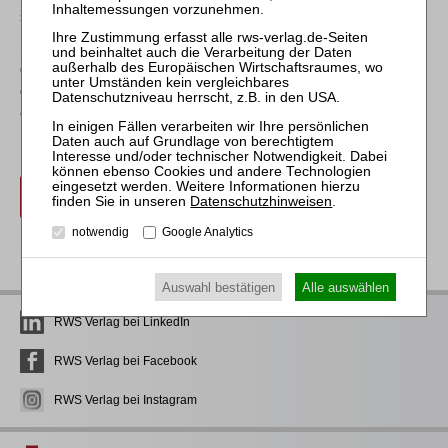
§ 15 FAO
Sie erhalten eine Teilnahmebescheinigung über 6 Zeitstunden,
die Sie Ihrer Rechtsanwaltskammer als Fortbildungsnachweis
gemäß § 15 FAO vorlegen können. Über die Anerkennung
entscheidet Ihre Rechtsanwaltskammer.
anmelden
Datenschutzhinweisen
.
notwendig
Google Analytics
zurück
Auswahl bestätigen
Alle auswählen
RWS Verlag bei LinkedIn
RWS Verlag bei Facebook
RWS Verlag bei Instagram