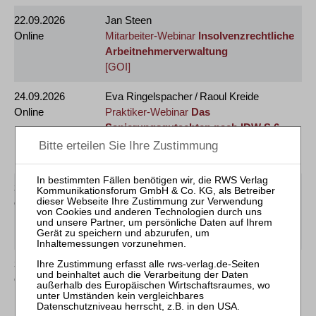
22.09.2026
Jan Steen
Online
Mitarbeiter-Webinar
Insolvenzrechtliche
Arbeitnehmerverwaltung
[GOI]
24.09.2026
Eva Ringelspacher / Raoul Kreide
Online
Praktiker-Webinar
Das
Sanierungsgutachten nach IDW S 6
[§ 15 FAO]
[§ 5 DStV-FBRL]
30.09.2026
Reinhard Bork
Online
Praktiker-Webinar
90 Minuten
Anfechtungsrecht aktuell
[§ 15 FAO]
30.09.2026
Ralf Josten
Online
Praktiker-Webinar
Kredit in Krise und
Sanierung
[§ 15 FAO]