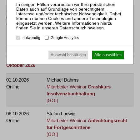
30.09.2026
und
Frank Thomas Zimmer
01.10.2026
Mitarbeiter-Webinar
2 x 3 Stunden:
Online
Vergütungen des (vorläufigen)
Datenschutzhinweisen
.
Insolvenzverwalters und des
notwendig
Google Analytics
Treuhänders
[GOI]
Auswahl bestätigen
Alle auswählen
Oktober 2026
01.10.2026
Michael Dahms
Online
Mitarbeiter-Webinar
Crashkurs
Insolvenzbuchhaltung
[GOI]
06.10.2026
Stefan Ludwig
Online
Mitarbeiter-Webinar
Anfechtungsrecht
für Fortgeschrittene
[GOI]