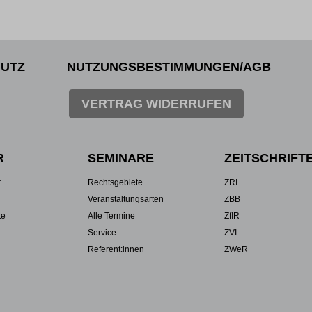
UTZ
NUTZUNGSBESTIMMUNGEN/AGB
VERTRAG WIDERRUFEN
R
SEMINARE
ZEITSCHRIFT
r
Rechtsgebiete
ZRI
Veranstaltungsarten
ZBB
te
Alle Termine
ZfIR
Service
ZVI
Referent:innen
ZWeR