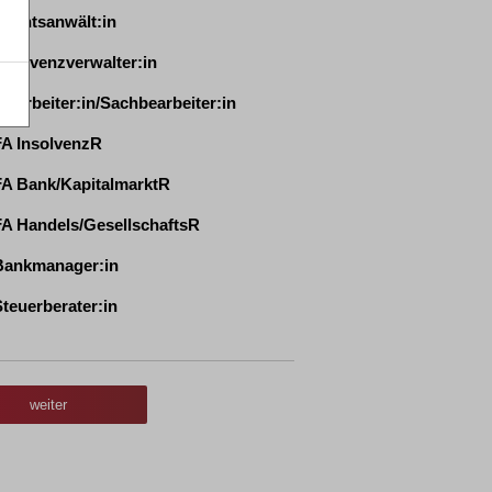
echtsanwält:in
nsolvenzverwalter:in
itarbeiter:in/Sachbearbeiter:in
A InsolvenzR
A Bank/KapitalmarktR
A Handels/GesellschaftsR
ankmanager:in
teuerberater:in
nternehmensberater:in
irtschaftsprüfer:in
weiter
tere Tätigkeiten