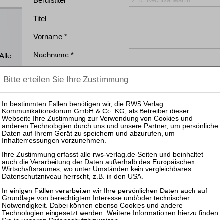
Berufstitel
!
Titel
Vorname
Nachname
Alle
Straße / Hausnummer
direkt
 Sie
PLZ / Ort
Land
Telefon
E-Mail
ns
E-Mail (Bestätigung)
Ich interessiere mich für:
Ich 