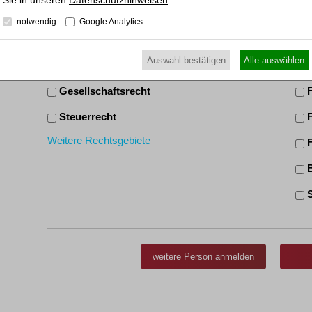
Datenschutzhinweisen
.
Insolvenzrecht
R
notwendig
Google Analytics
Bankrecht
I
Auswahl bestätigen
Alle auswählen
Kapitalmarktrecht
M
Gesellschaftsrecht
F
Steuerrecht
F
Weitere Rechtsgebiete
F
B
S
U
W
weitere Person anmelden
Wei