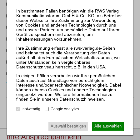
FA InsolvenzR
FA Bank/KapitalmarktR
FA Handels/GesellschaftsR
Bankmanager:in
Steuerberater:in
Unternehmensberater:in
Wirtschaftsprüfer:in
Weitere Tätigkeiten
Datenschutzhinweisen
.
notwendig
Google Analytics
weitere Person anmelden
weiter
Auswahl bestätigen
Alle auswählen
Ihre Ansprechpartnerin