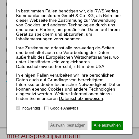
FA InsolvenzR
FA Bank/KapitalmarktR
FA Handels/GesellschaftsR
Bankmanager:in
Steuerberater:in
Unternehmensberater:in
Wirtschaftsprüfer:in
Weitere Tätigkeiten
Datenschutzhinweisen
.
notwendig
Google Analytics
weitere Person anmelden
weiter
Auswahl bestätigen
Alle auswählen
Ihre Ansprechpartnerin