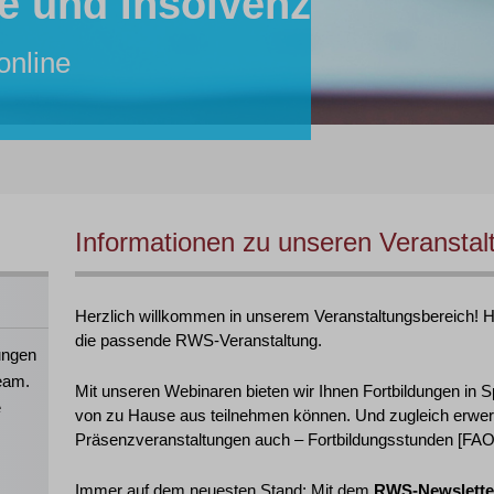
e und Insolvenz
r:in
tent:in
inare von RWS:
lle
online
26 online
hre Mitarbeiter:innen!
 2026 in Köln
Informationen zu unseren Veranstal
Herzlich willkommen in unserem Veranstaltungsbereich! Hie
die passende RWS-Veranstaltung.
ungen
eam.
Mit unseren Webinaren bieten wir Ihnen Fortbildungen in S
e
von zu Hause aus teilnehmen können. Und zugleich erwer
Präsenzveranstaltungen auch – Fortbildungsstunden [FAO],
Immer auf dem neuesten Stand: Mit dem
RWS-Newslette