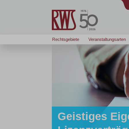
Rechtsgebiete
Veranstaltungsarten
Geistiges Eig
Zertifizierte/r
Zertifizierte/r
... passt wie angegos