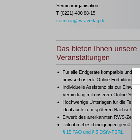
Seminarorganisation
T
(0221)-400 88-15
seminar@rws-verlag.de
Das bieten Ihnen unsere
Veranstaltungen
Für alle Endgeräte kompatible und
browserbasierte Online-Fortbildungen
Individuelle Assistenz bis zur Einwahl
Verbindung mit unserem Online-Semi
Hochwertige Unterlagen für die Teiln
ideal auch zum späteren Nachschlag
Erwerb des anerkannten
RWS-Zertifik
Teilnahmebescheinigungen gemäß
G
§ 15 FAO und § 5 DStV-FBRL