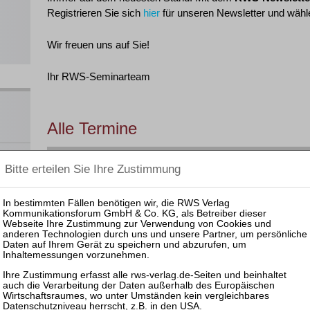
Registrieren Sie sich
hier
für unseren Newsletter und wähle
Wir freuen uns auf Sie!
Ihr RWS-Seminarteam
Alle Termine
Filtern nach:
RWS-Praktiker-Seminare
 und
nar
§ 15 F
Datum
Veranstaltung
GOI
ahme,
§ 5 DS
en
Leider haben wir derzeit keine Veranstaltungen zu diesem 
ats
OI,