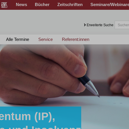
News
Bücher
Zeitschriften
Seminare/Webinar
Erweiterte Suche
Alle Termine
Service
Referent:innen
entum (IP),
sen!