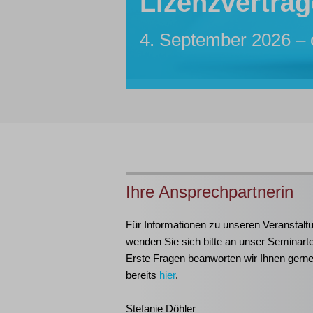
Lizenzverträg
Sachbearbeite
Insolvenzassis
Inhouse-Sem
Insolvenztabe
4. September 2026 – 
7. bis 12. Oktober 20
Maßgeschneidert für I
21. bis 23. September
Ihre Ansprechpartnerin
Für Informationen zu unseren Veranstalt
wenden Sie sich bitte an unser Seminart
Erste Fragen beanworten wir Ihnen gern
bereits
hier
.
Stefanie Döhler