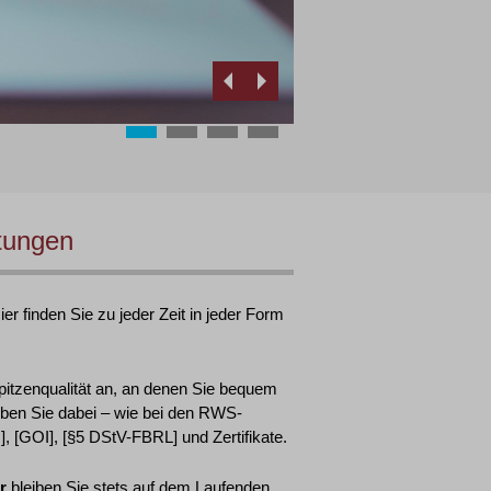
tungen
r finden Sie zu jeder Zeit in jeder Form
pitzenqualität an, an denen Sie bequem
ben Sie dabei – wie bei den RWS-
 [GOI], [§5 DStV-FBRL] und Zertifikate.
r
bleiben Sie stets auf dem Laufenden.