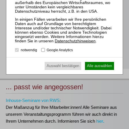
Für alle Endgeräte kompatible und browserbasierte
Online-Fortbildungen
Individuelle Assistenz bis zur Einwahl und Verbindung mit
unserem Online-Seminar
Hochwertige Unterlagen für die Teilnahme, ideal auch zum
späteren Nachschlagen
Datenschutzhinweisen
.
Erwerb des anerkannten
RWS-Zertifikats
notwendig
Google Analytics
Teilnahmebescheinigungen gemäß
GOI, § 15 FAO und
§ 5 DStV-FBRL
Auswahl bestätigen
Alle auswählen
... passt wie angegossen!
Inhouse-Seminare von RWS:
Der Maßanzug für Ihre Mitarbeiter:innen!
Alle Seminare aus
unserem Veranstaltungsprogramm führen wir auch direkt in
Ihrem Unternehmen durch. Informieren Sie sich
hier
.