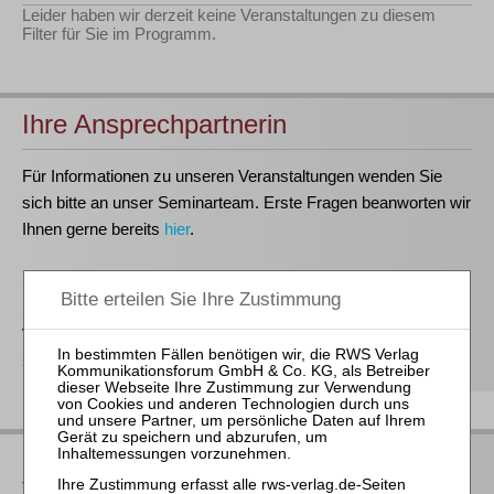
Leider haben wir derzeit keine Veranstaltungen zu diesem
Filter für Sie im Programm.
Ihre Ansprechpartnerin
Für Informationen zu unseren Veranstaltungen wenden Sie
sich bitte an unser Seminarteam. Erste Fragen beanworten wir
Ihnen gerne bereits
hier
.
Stefanie Döhler
Seminarorganisation
T
(0221)-400 88-15
seminar@rws-verlag.de
Das bieten Ihnen unsere
Veranstaltungen