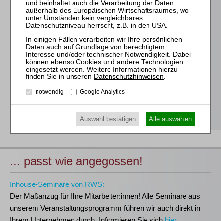
Für alle Endgeräte kompatible und browserbasierte
Online-Fortbildungen
Individuelle Assistenz bis zur Einwahl und Verbindung mit
unserem Online-Seminar
Hochwertige Unterlagen für die Teilnahme, ideal auch zum
Datenschutzhinweisen
.
späteren Nachschlagen
notwendig
Google Analytics
Erwerb des anerkannten
RWS-Zertifikats
Teilnahmebescheinigungen gemäß
GOI, § 15 FAO und
§ 5 DStV-FBRL
Auswahl bestätigen
Alle auswählen
... passt wie angegossen!
Inhouse-Seminare von RWS:
Der Maßanzug für Ihre Mitarbeiter:innen!
Alle Seminare aus
unserem Veranstaltungsprogramm führen wir auch direkt in
Ihrem Unternehmen durch. Informieren Sie sich
hier
.