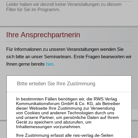
Leider haben wir derzeit keine Veranstaltungen zu diesem
Filter für Sie im Programm.
Ihre Ansprechpartnerin
Für Informationen zu unseren Veranstaltungen wenden Sie
sich bitte an unser Seminarteam. Erste Fragen beanworten wir
Ihnen gerne bereits
hier
.
Stefanie Döhler
Seminarorganisation
T
(0221)-400 88-15
seminar@rws-verlag.de
Das bieten Ihnen unsere
Veranstaltungen