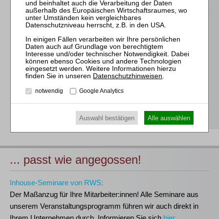
Für alle Endgeräte kompatible und browserbasierte
Online-Fortbildungen
Individuelle Assistenz bis zur Einwahl und Verbindung mit
unserem Online-Seminar
Hochwertige Unterlagen für die Teilnahme, ideal auch zum
Datenschutzhinweisen
.
späteren Nachschlagen
notwendig
Google Analytics
Erwerb des anerkannten
RWS-Zertifikats
Teilnahmebescheinigungen gemäß
GOI, § 15 FAO und
§ 5 DStV-FBRL
Auswahl bestätigen
Alle auswählen
... passt wie angegossen!
Inhouse-Seminare von RWS:
Der Maßanzug für Ihre Mitarbeiter:innen!
Alle Seminare aus
unserem Veranstaltungsprogramm führen wir auch direkt in
Ihrem Unternehmen durch. Informieren Sie sich
hier
.