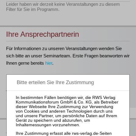
Leider haben wir derzeit keine Veranstaltungen zu diesem
Filter für Sie im Programm.
Ihre Ansprechpartnerin
Für Informationen zu unseren Veranstaltungen wenden Sie
sich bitte an unser Seminarteam. Erste Fragen beanworten wir
Ihnen gerne bereits
hier
.
Stefanie Döhler
Seminarorganisation
T
(0221)-400 88-15
seminar@rws-verlag.de
Das bieten Ihnen unsere
Veranstaltungen