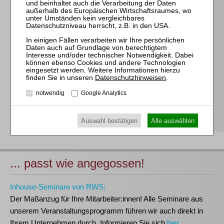
Für alle Endgeräte kompatible und browserbasierte
Online-Fortbildungen
Individuelle Assistenz bis zur Einwahl und Verbindung mit
unserem Online-Seminar
Hochwertige Unterlagen für die Teilnahme, ideal auch zum
Datenschutzhinweisen
.
späteren Nachschlagen
notwendig
Google Analytics
Erwerb des anerkannten
RWS-Zertifikats
Teilnahmebescheinigungen gemäß
GOI, § 15 FAO und
§ 5 DStV-FBRL
Auswahl bestätigen
Alle auswählen
... passt wie angegossen!
Inhouse-Seminare von RWS:
Der Maßanzug für Ihre Mitarbeiter:innen!
Alle Seminare aus
unserem Veranstaltungsprogramm führen wir auch direkt in
Ihrem Unternehmen durch. Informieren Sie sich
hier
.