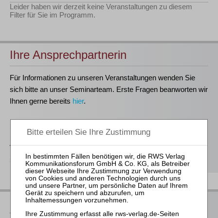
Leider haben wir derzeit keine Veranstaltungen zu diesem
Filter für Sie im Programm.
Ihre Ansprechpartnerin
Für Informationen zu unseren Veranstaltungen wenden Sie
sich bitte an unser Seminarteam. Erste Fragen beanworten wir
Ihnen gerne bereits
hier
.
Stefanie Döhler
Seminarorganisation
T
(0221)-400 88-15
seminar@rws-verlag.de
Das bieten Ihnen unsere
Veranstaltungen