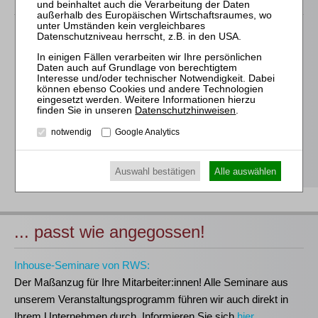
Für alle Endgeräte kompatible und browserbasierte
Online-Fortbildungen
Individuelle Assistenz bis zur Einwahl und Verbindung mit
unserem Online-Seminar
Hochwertige Unterlagen für die Teilnahme, ideal auch zum
Datenschutzhinweisen
.
späteren Nachschlagen
notwendig
Google Analytics
Erwerb des anerkannten
RWS-Zertifikats
Teilnahmebescheinigungen gemäß
GOI, § 15 FAO und
§ 5 DStV-FBRL
Auswahl bestätigen
Alle auswählen
... passt wie angegossen!
Inhouse-Seminare von RWS:
Der Maßanzug für Ihre Mitarbeiter:innen!
Alle Seminare aus
unserem Veranstaltungsprogramm führen wir auch direkt in
Ihrem Unternehmen durch. Informieren Sie sich
hier
.