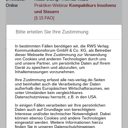
Online
Praktiker-Webinar
Kompaktkurs Insolvenz
und Steuern
[§ 15 FAO]
September 2027
01.09.2027
Holger Busch / Jens M. Schmittmann
Online
Mitarbeiter-Webinar
Umsatzsteuer in der
Insolvenz
[GOI]
Oktober 2027
13.10.2027
Jens M. Schmittmann / Holger Busch
Online
Mitarbeiter-Webinar
Steuerrecht in der
Insolvenz
[GOI]
Datenschutzhinweisen
.