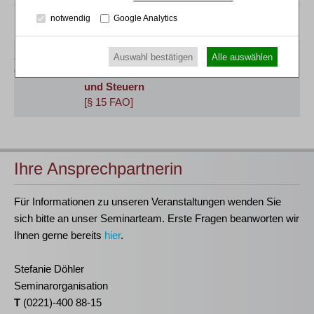
notwendig
Google Analytics
November 2027
25.11.2027
Klaus Olbing / Thomas Waza
Auswahl bestätigen
Alle auswählen
Online
Praktiker-Webinar
Kompaktkurs Insolvenz
und Steuern
[§ 15 FAO]
Ihre Ansprechpartnerin
Für Informationen zu unseren Veranstaltungen wenden Sie
sich bitte an unser Seminarteam. Erste Fragen beanworten wir
Ihnen gerne bereits
hier
.
Stefanie Döhler
Seminarorganisation
T
(0221)-400 88-15