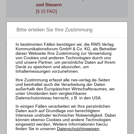
und Steuern
[§ 15 FAO]
September 2027
01.09.2027
Holger Busch / Jens M. Schmittmann
Online
Mitarbeiter-Webinar
Umsatzsteuer in der
Insolvenz
[GOI]
Oktober 2027
13.10.2027
Jens M. Schmittmann / Holger Busch
Online
Mitarbeiter-Webinar
Steuerrecht in der
Insolvenz
[GOI]
Datenschutzhinweisen
.