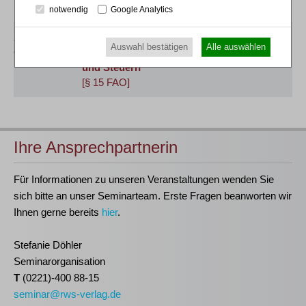
November 2027
notwendig
Google Analytics
25.11.2027
Klaus Olbing / Thomas Waza
Auswahl bestätigen
Alle auswählen
Online
Praktiker-Webinar
Kompaktkurs Insolvenz
und Steuern
[§ 15 FAO]
Ihre Ansprechpartnerin
Für Informationen zu unseren Veranstaltungen wenden Sie
sich bitte an unser Seminarteam. Erste Fragen beanworten wir
Ihnen gerne bereits
hier
.
Stefanie Döhler
Seminarorganisation
T
(0221)-400 88-15
seminar@rws-verlag.de