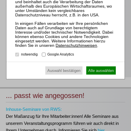
Für alle Endgeräte kompatible und browserbasierte
Online-Fortbildungen
Individuelle Assistenz bis zur Einwahl und Verbindung mit
unserem Online-Seminar
Hochwertige Unterlagen für die Teilnahme, ideal auch zum
Datenschutzhinweisen
.
späteren Nachschlagen
notwendig
Google Analytics
Erwerb des anerkannten
RWS-Zertifikats
Teilnahmebescheinigungen gemäß
GOI, § 15 FAO und
§ 5 DStV-FBRL
Auswahl bestätigen
Alle auswählen
... passt wie angegossen!
Inhouse-Seminare von RWS:
Der Maßanzug für Ihre Mitarbeiter:innen!
Alle Seminare aus
unserem Veranstaltungsprogramm führen wir auch direkt in
Ihrem Unternehmen durch. Informieren Sie sich
hier
.