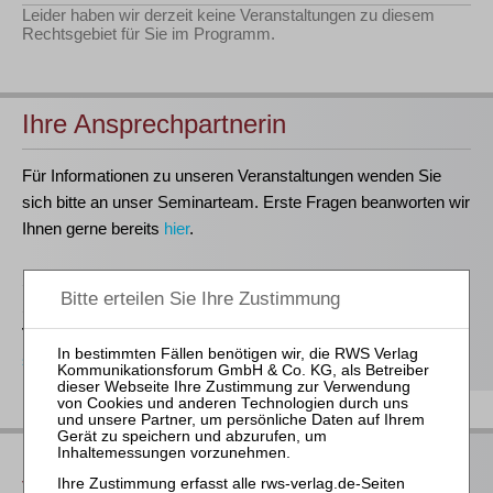
Leider haben wir derzeit keine Veranstaltungen zu diesem
Rechtsgebiet für Sie im Programm.
Ihre Ansprechpartnerin
Für Informationen zu unseren Veranstaltungen wenden Sie
sich bitte an unser Seminarteam. Erste Fragen beanworten wir
Ihnen gerne bereits
hier
.
Stefanie Döhler
Seminarorganisation
T
(0221)-400 88-15
seminar@rws-verlag.de
Das bieten Ihnen unsere
Veranstaltungen