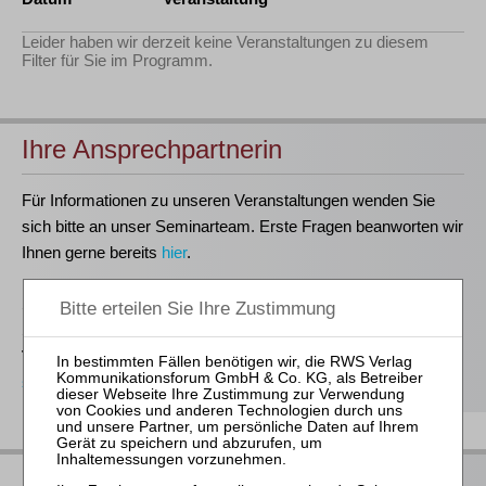
Leider haben wir derzeit keine Veranstaltungen zu diesem
Filter für Sie im Programm.
Ihre Ansprechpartnerin
Für Informationen zu unseren Veranstaltungen wenden Sie
sich bitte an unser Seminarteam. Erste Fragen beanworten wir
Ihnen gerne bereits
hier
.
Stefanie Döhler
Seminarorganisation
T
(0221)-400 88-15
seminar@rws-verlag.de
Das bieten Ihnen unsere