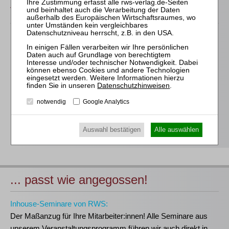
Veranstaltungen
Für alle Endgeräte kompatible und browserbasierte
Online-Fortbildungen
Individuelle Assistenz bis zur Einwahl und Verbindung mit
unserem Online-Seminar
Hochwertige Unterlagen für die Teilnahme, ideal auch zum
Datenschutzhinweisen
.
späteren Nachschlagen
notwendig
Google Analytics
Erwerb des anerkannten
RWS-Zertifikats
Teilnahmebescheinigungen gemäß
GOI, § 15 FAO und
Auswahl bestätigen
Alle auswählen
§ 5 DStV-FBRL
... passt wie angegossen!
Inhouse-Seminare von RWS:
Der Maßanzug für Ihre Mitarbeiter:innen!
Alle Seminare aus
unserem Veranstaltungsprogramm führen wir auch direkt in