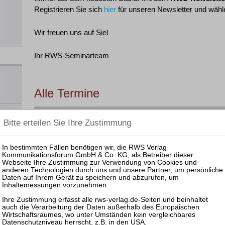
Registrieren Sie sich
hier
für unseren Newsletter und wähle
Wir freuen uns auf Sie!
Ihr RWS-Seminarteam
Alle Termine
Filtern nach:
Bank- und Kapitalmarktrecht
RWS-Pra
 und
nar
§ 15 F
Datum
Veranstaltung
GOI
ahme,
§ 5 DS
en
Leider haben wir derzeit keine Veranstaltungen zu diesem 
ats
OI,