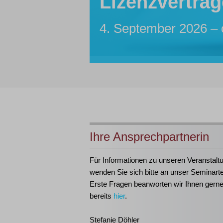
Lizenzverträg
Sachbearbeite
Insolvenzassis
Inhouse-Sem
Insolvenztabe
4. September 2026 – 
7. bis 12. Oktober 20
Maßgeschneidert für I
21. bis 23. September
Ihre Ansprechpartnerin
Für Informationen zu unseren Veranstalt
wenden Sie sich bitte an unser Seminart
Erste Fragen beanworten wir Ihnen gern
bereits
hier
.
Stefanie Döhler