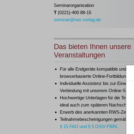
Seminarorganisation
T
(0221)-400 88-15
seminar@rws-verlag.de
Das bieten Ihnen unsere
Veranstaltungen
Für alle Endgeräte kompatible und
browserbasierte Online-Fortbildungen
Individuelle Assistenz bis zur Einwahl
Verbindung mit unserem Online-Semi
Hochwertige Unterlagen für die Teiln
ideal auch zum späteren Nachschlag
Erwerb des anerkannten
RWS-Zertifik
Teilnahmebescheinigungen gemäß
G
§ 15 FAO und § 5 DStV-FBRL