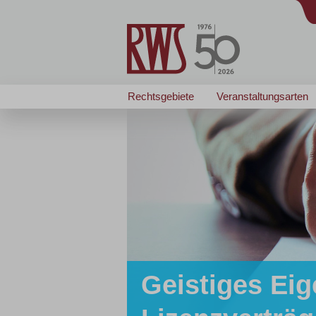
Rechtsgebiete
Veranstaltungsarten
Geistiges Eig
Zertifizierte/r
Zertifizierte/r
... passt wie angegos