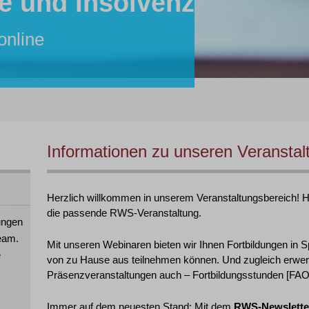
e und Insolvenz
r:in
tent:in
inare von RWS:
lle
online
26 online
hre Mitarbeiter:innen!
 2026 in Köln
Informationen zu unseren Veranstal
Herzlich willkommen in unserem Veranstaltungsbereich! Hie
die passende RWS-Veranstaltung.
ungen
eam.
Mit unseren Webinaren bieten wir Ihnen Fortbildungen in S
e
von zu Hause aus teilnehmen können. Und zugleich erwer
Präsenzveranstaltungen auch – Fortbildungsstunden [FAO],
Immer auf dem neuesten Stand: Mit dem
RWS-Newslette