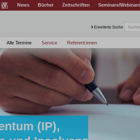
News
Bücher
Zeitschriften
Seminare/Webinar
Erweiterte Suche
Alle Termine
Service
Referent:innen
entum (IP),
sen!