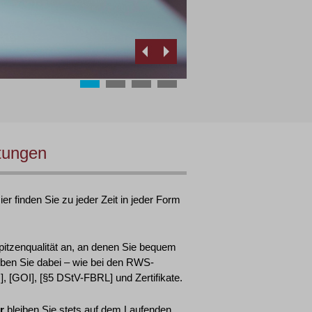
tungen
r finden Sie zu jeder Zeit in jeder Form
pitzenqualität an, an denen Sie bequem
ben Sie dabei – wie bei den RWS-
 [GOI], [§5 DStV-FBRL] und Zertifikate.
r
bleiben Sie stets auf dem Laufenden.