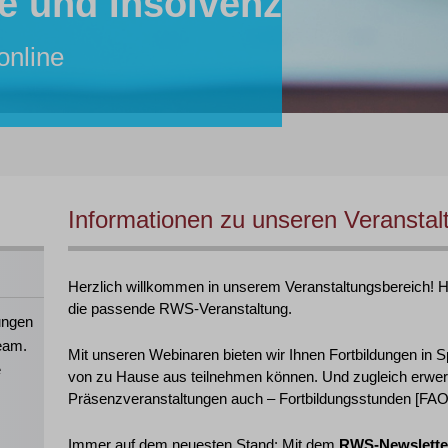
e und Insolvenz
r:in
tent:in
inare von RWS:
lle
online
26 online
hre Mitarbeiter:innen!
 2026 in Köln
Informationen zu unseren Veranstal
Herzlich willkommen in unserem Veranstaltungsbereich! Hie
die passende RWS-Veranstaltung.
ungen
eam.
Mit unseren Webinaren bieten wir Ihnen Fortbildungen in S
e
von zu Hause aus teilnehmen können. Und zugleich erwer
Präsenzveranstaltungen auch – Fortbildungsstunden [FAO],
Immer auf dem neuesten Stand: Mit dem
RWS-Newslette