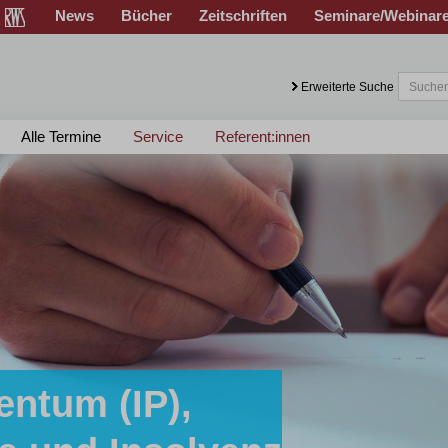
News
Bücher
Zeitschriften
Seminare/Webinar
Erweiterte Suche
Alle Termine
Service
Referent:innen
entum (IP),
sen!