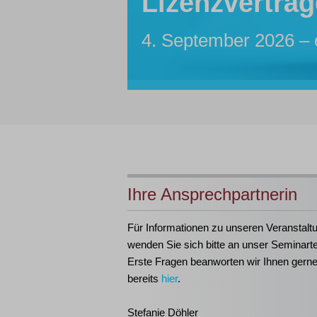
Lizenzverträg
Sachbearbeite
Insolvenzassis
Inhouse-Sem
Insolvenztabe
4. September 2026 – 
7. bis 12. Oktober 20
Maßgeschneidert für I
21. bis 23. September
Ihre Ansprechpartnerin
Für Informationen zu unseren Veranstalt
wenden Sie sich bitte an unser Seminart
Erste Fragen beanworten wir Ihnen gern
bereits
hier
.
Stefanie Döhler