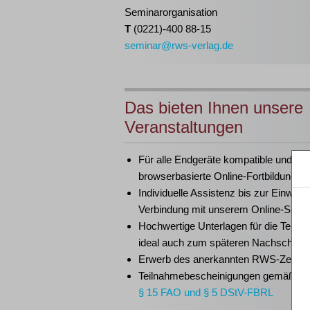
Seminarorganisation
T
(0221)-400 88-15
seminar@rws-verlag.de
Das bieten Ihnen unsere
Veranstaltungen
Für alle Endgeräte kompatible und
browserbasierte Online-Fortbildungen
Individuelle Assistenz bis zur Einwahl
Verbindung mit unserem Online-Semi
Hochwertige Unterlagen für die Teiln
ideal auch zum späteren Nachschlag
Erwerb des anerkannten
RWS-Zertifik
Teilnahmebescheinigungen gemäß
G
§ 15 FAO und § 5 DStV-FBRL