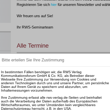
Registrieren Sie sich
hier
für unseren Newsletter und wähle
Wir freuen uns auf Sie!
Ihr RWS-Seminarteam
Alle Termine
Filtern
Bank- und
Zertifizieru
 und
nach:
Kapitalmarktrecht
Mitarbeiter
nar
ahme,
§ 15 F
Datum
Veranstaltung
GOI
en
§ 5 DS
ats
Leider haben wir derzeit keine Veranstaltungen zu diesem 
OI,