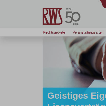
Rechtsgebiete
Veranstaltungsarten
Geistiges Eig
Zertifizierte/r
Zertifizierte/r
... passt wie angegos