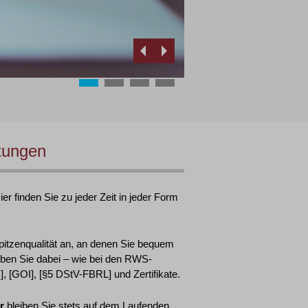
tungen
r finden Sie zu jeder Zeit in jeder Form
pitzenqualität an, an denen Sie bequem
ben Sie dabei – wie bei den RWS-
 [GOI], [§5 DStV-FBRL] und Zertifikate.
r
bleiben Sie stets auf dem Laufenden.