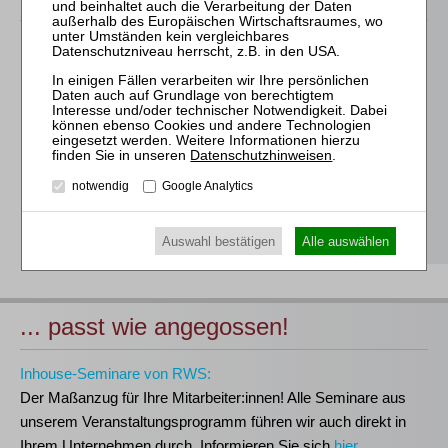
Für alle Endgeräte kompatible und browserbasierte
Online-Fortbildungen
Individuelle Assistenz bis zur Einwahl und Verbindung mit
unserem Online-Seminar
Hochwertige Unterlagen für die Teilnahme, ideal auch zum
Datenschutzhinweisen
.
späteren Nachschlagen
notwendig
Google Analytics
Erwerb des anerkannten
RWS-Zertifikats
Teilnahmebescheinigungen gemäß
GOI, § 15 FAO und
§ 5 DStV-FBRL
Auswahl bestätigen
Alle auswählen
... passt wie angegossen!
Inhouse-Seminare von RWS:
Der Maßanzug für Ihre Mitarbeiter:innen!
Alle Seminare aus
unserem Veranstaltungsprogramm führen wir auch direkt in
Ihrem Unternehmen durch. Informieren Sie sich
hier
.