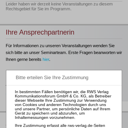
Leider haben wir derzeit keine Veranstaltungen zu diesem
Rechtsgebiet für Sie im Programm.
Ihre Ansprechpartnerin
Für Informationen zu unseren Veranstaltungen wenden Sie
sich bitte an unser Seminarteam. Erste Fragen beanworten wir
Ihnen gerne bereits
hier
.
Stefanie Döhler
Seminarorganisation
T
(0221)-400 88-15
seminar@rws-verlag.de
Das bieten Ihnen unsere
Veranstaltungen