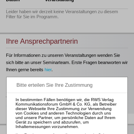
Leider haben wir derzeit keine Veranstaltungen zu diesem
Filter für Sie im Programm.
Ihre Ansprechpartnerin
Für Informationen zu unseren Veranstaltungen wenden Sie
sich bitte an unser Seminarteam. Erste Fragen beanworten wir
Ihnen gerne bereits
hier
.
Stefanie Döhler
Seminarorganisation
T
(0221)-400 88-15
seminar@rws-verlag.de
Das bieten Ihnen unsere