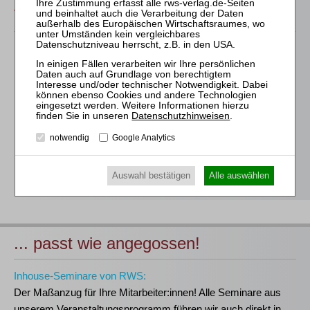
Veranstaltungen
Für alle Endgeräte kompatible und browserbasierte
Online-Fortbildungen
Individuelle Assistenz bis zur Einwahl und Verbindung mit
unserem Online-Seminar
Hochwertige Unterlagen für die Teilnahme, ideal auch zum
Datenschutzhinweisen
.
späteren Nachschlagen
notwendig
Google Analytics
Erwerb des anerkannten
RWS-Zertifikats
Teilnahmebescheinigungen gemäß
GOI, § 15 FAO und
Auswahl bestätigen
Alle auswählen
§ 5 DStV-FBRL
... passt wie angegossen!
Inhouse-Seminare von RWS:
Der Maßanzug für Ihre Mitarbeiter:innen!
Alle Seminare aus
unserem Veranstaltungsprogramm führen wir auch direkt in