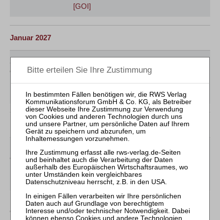
[GOI]
Januar 2027
26.01.2027
Jens M. Schmittmann / Sylvia Wipperfürth
Online
Mitarbeiter-Webinar
Einführung in die
Insolvenzsachbearbeitung
[GOI]
Februar 2027
16.02.2027
Jens M. Schmittmann / Sylvia Wipperfürth
Online
Mitarbeiter-Webinar
Vertiefung der
Insolvenzsachbearbeitung
[GOI]
17.02.2027
Sebastian Krabbe
Online
Mitarbeiter-Webinar
Herausforderungen