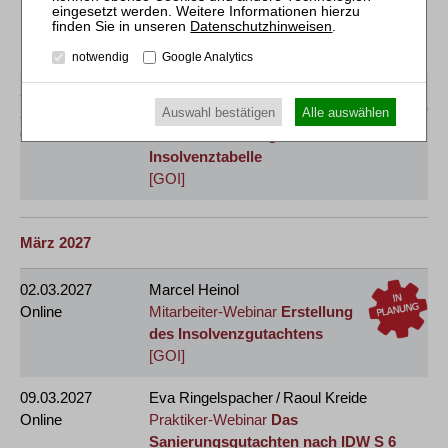
und Praxistipps bei der
Differenzlohnabrechnung
Datenschutzhinweisen
.
[GOI]
notwendig
Google Analytics
24.02.2027
und
Karolin Gilbert / Jana Scholz
25.02.2027
Mitarbeiter-Webinar
Einführung
Auswahl bestätigen
Alle auswählen
Online
in die Bearbeitung der
Insolvenztabelle
[GOI]
März 2027
02.03.2027
Marcel Heinol
Online
Mitarbeiter-Webinar
Erstellung
des Insolvenzgutachtens
[GOI]
09.03.2027
Eva Ringelspacher / Raoul Kreide
Online
Praktiker-Webinar
Das
Sanierungsgutachten nach IDW S 6