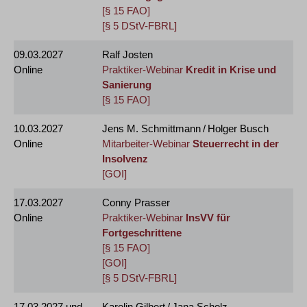
[§ 15 FAO]
[§ 5 DStV-FBRL]
09.03.2027
Ralf Josten
Online
Praktiker-Webinar
Kredit in Krise und
Sanierung
[§ 15 FAO]
10.03.2027
Jens M. Schmittmann / Holger Busch
Online
Mitarbeiter-Webinar
Steuerrecht in der
Insolvenz
[GOI]
17.03.2027
Conny Prasser
Online
Praktiker-Webinar
InsVV für
Fortgeschrittene
[§ 15 FAO]
[GOI]
[§ 5 DStV-FBRL]
17.03.2027
und
Karolin Gilbert / Jana Scholz