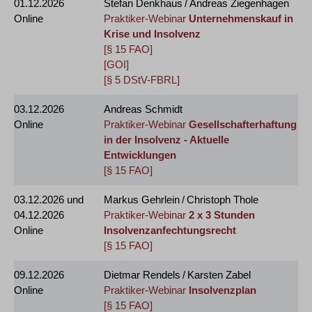
01.12.2026
Stefan Denkhaus / Andreas Ziegenhagen
Online
Praktiker-Webinar
Unternehmenskauf in
Krise und Insolvenz
[§ 15 FAO]
[GOI]
[§ 5 DStV-FBRL]
03.12.2026
Andreas Schmidt
Online
Praktiker-Webinar
Gesellschafterhaftung
in der Insolvenz - Aktuelle
Entwicklungen
[§ 15 FAO]
03.12.2026
und
Markus Gehrlein / Christoph Thole
04.12.2026
Praktiker-Webinar
2 x 3 Stunden
Online
Insolvenzanfechtungsrecht
[§ 15 FAO]
09.12.2026
Dietmar Rendels / Karsten Zabel
Online
Praktiker-Webinar
Insolvenzplan
[§ 15 FAO]