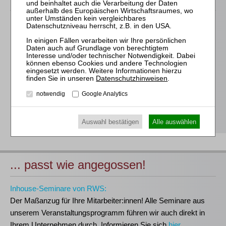
Für alle Endgeräte kompatible und browserbasierte
Online-Fortbildungen
Individuelle Assistenz bis zur Einwahl und Verbindung mit
unserem Online-Seminar
Hochwertige Unterlagen für die Teilnahme, ideal auch zum
Datenschutzhinweisen
.
späteren Nachschlagen
notwendig
Google Analytics
Erwerb des anerkannten
RWS-Zertifikats
Teilnahmebescheinigungen gemäß
GOI, § 15 FAO und
§ 5 DStV-FBRL
Auswahl bestätigen
Alle auswählen
... passt wie angegossen!
Inhouse-Seminare von RWS:
Der Maßanzug für Ihre Mitarbeiter:innen!
Alle Seminare aus
unserem Veranstaltungsprogramm führen wir auch direkt in
Ihrem Unternehmen durch. Informieren Sie sich
hier
.