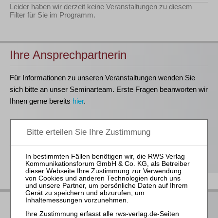
Leider haben wir derzeit keine Veranstaltungen zu diesem
Filter für Sie im Programm.
Ihre Ansprechpartnerin
Für Informationen zu unseren Veranstaltungen wenden Sie
sich bitte an unser Seminarteam. Erste Fragen beanworten wir
Ihnen gerne bereits
hier
.
Stefanie Döhler
Seminarorganisation
T
(0221)-400 88-15
seminar@rws-verlag.de
Das bieten Ihnen unsere
Veranstaltungen