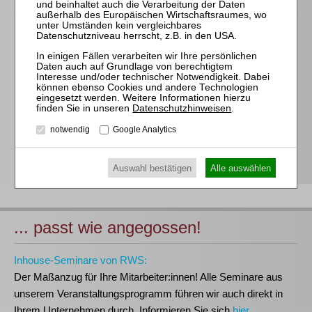
Für alle Endgeräte kompatible und browserbasierte
Online-Fortbildungen
Individuelle Assistenz bis zur Einwahl und Verbindung mit
unserem Online-Seminar
Hochwertige Unterlagen für die Teilnahme, ideal auch zum
Datenschutzhinweisen
.
späteren Nachschlagen
notwendig
Google Analytics
Erwerb des anerkannten
RWS-Zertifikats
Teilnahmebescheinigungen gemäß
GOI, § 15 FAO und
§ 5 DStV-FBRL
Auswahl bestätigen
Alle auswählen
... passt wie angegossen!
Inhouse-Seminare von RWS:
Der Maßanzug für Ihre Mitarbeiter:innen!
Alle Seminare aus
unserem Veranstaltungsprogramm führen wir auch direkt in
Ihrem Unternehmen durch. Informieren Sie sich
hier
.