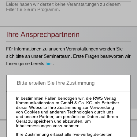
Leider haben wir derzeit keine Veranstaltungen zu diesem
Filter für Sie im Programm.
Ihre Ansprechpartnerin
Für Informationen zu unseren Veranstaltungen wenden Sie
sich bitte an unser Seminarteam. Erste Fragen beanworten wir
Ihnen gerne bereits
hier
.
Stefanie Döhler
Seminarorganisation
T
(0221)-400 88-15
seminar@rws-verlag.de
Das bieten Ihnen unsere
Veranstaltungen