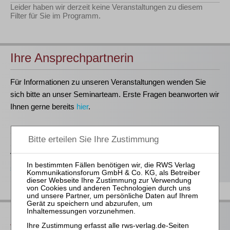
Leider haben wir derzeit keine Veranstaltungen zu diesem
Filter für Sie im Programm.
Ihre Ansprechpartnerin
Für Informationen zu unseren Veranstaltungen wenden Sie
sich bitte an unser Seminarteam. Erste Fragen beanworten wir
Ihnen gerne bereits
hier
.
Stefanie Döhler
Seminarorganisation
T
(0221)-400 88-15
seminar@rws-verlag.de
Das bieten Ihnen unsere
Veranstaltungen