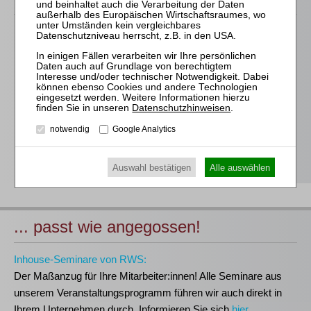
Für alle Endgeräte kompatible und browserbasierte
Online-Fortbildungen
Individuelle Assistenz bis zur Einwahl und Verbindung mit
unserem Online-Seminar
Hochwertige Unterlagen für die Teilnahme, ideal auch zum
Datenschutzhinweisen
.
späteren Nachschlagen
notwendig
Google Analytics
Erwerb des anerkannten
RWS-Zertifikats
Teilnahmebescheinigungen gemäß
GOI, § 15 FAO und
§ 5 DStV-FBRL
Auswahl bestätigen
Alle auswählen
... passt wie angegossen!
Inhouse-Seminare von RWS:
Der Maßanzug für Ihre Mitarbeiter:innen!
Alle Seminare aus
unserem Veranstaltungsprogramm führen wir auch direkt in
Ihrem Unternehmen durch. Informieren Sie sich
hier
.