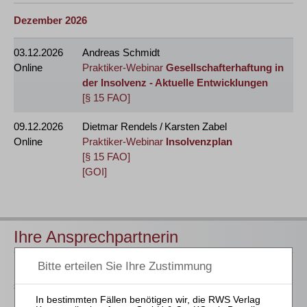
Dezember 2026
03.12.2026
Andreas Schmidt
Online
Praktiker-Webinar
Gesellschafterhaftung in
der Insolvenz - Aktuelle Entwicklungen
[§ 15 FAO]
09.12.2026
Dietmar Rendels / Karsten Zabel
Online
Praktiker-Webinar
Insolvenzplan
[§ 15 FAO]
[GOI]
Ihre Ansprechpartnerin
Für Informationen zu unseren Veranstaltungen wenden Sie
sich bitte an unser Seminarteam. Erste Fragen beanworten wir
Ihnen gerne bereits
hier
.