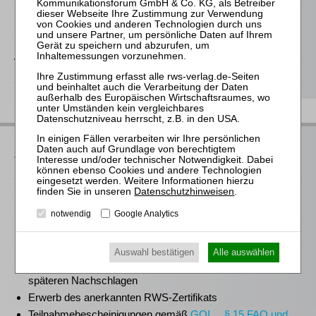
Stefanie Döhler
Seminarorganisation
T
(0221)-400 88-15
seminar@rws-verlag.de
Das bieten Ihnen unsere
Veranstaltungen
Datenschutzhinweisen
.
Für alle Endgeräte kompatible und browserbasierte
Online-Fortbildungen
notwendig
Google Analytics
Individuelle Assistenz bis zur Einwahl und Verbindung mit
unserem Online-Seminar
Auswahl bestätigen
Alle auswählen
Hochwertige Unterlagen für die Teilnahme, ideal auch zum
späteren Nachschlagen
Erwerb des anerkannten
RWS-Zertifikats
Teilnahmebescheinigungen gemäß
GOI, § 15 FAO und