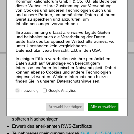
Stefanie Döhler
Seminarorganisation
T
(0221)-400 88-15
seminar@rws-verlag.de
Das bieten Ihnen unsere
Veranstaltungen
Datenschutzhinweisen
.
Für alle Endgeräte kompatible und browserbasierte
Online-Fortbildungen
notwendig
Google Analytics
Individuelle Assistenz bis zur Einwahl und Verbindung mit
unserem Online-Seminar
Auswahl bestätigen
Alle auswählen
Hochwertige Unterlagen für die Teilnahme, ideal auch zum
späteren Nachschlagen
Erwerb des anerkannten
RWS-Zertifikats
Teilnahmebescheinigungen gemäß
GOI, § 15 FAO und