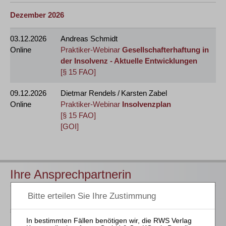
Dezember 2026
03.12.2026
Andreas Schmidt
Online
Praktiker-Webinar
Gesellschafterhaftung in
der Insolvenz - Aktuelle Entwicklungen
[§ 15 FAO]
09.12.2026
Dietmar Rendels / Karsten Zabel
Online
Praktiker-Webinar
Insolvenzplan
[§ 15 FAO]
[GOI]
Ihre Ansprechpartnerin
Für Informationen zu unseren Veranstaltungen wenden Sie
sich bitte an unser Seminarteam. Erste Fragen beanworten wir
Ihnen gerne bereits
hier
.