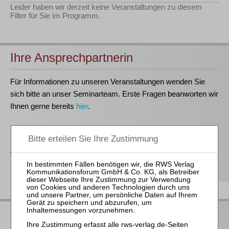
Leider haben wir derzeit keine Veranstaltungen zu diesem
Filter für Sie im Programm.
Ihre Ansprechpartnerin
Für Informationen zu unseren Veranstaltungen wenden Sie
sich bitte an unser Seminarteam. Erste Fragen beanworten wir
Ihnen gerne bereits
hier
.
Stefanie Döhler
Seminarorganisation
T
(0221)-400 88-15
seminar@rws-verlag.de
Das bieten Ihnen unsere
Veranstaltungen