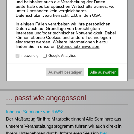
Für alle Endgeräte kompatible und browserbasierte
Online-Fortbildungen
Individuelle Assistenz bis zur Einwahl und Verbindung mit
unserem Online-Seminar
Hochwertige Unterlagen für die Teilnahme, ideal auch zum
Datenschutzhinweisen
.
späteren Nachschlagen
notwendig
Google Analytics
Erwerb des anerkannten
RWS-Zertifikats
Teilnahmebescheinigungen gemäß
GOI, § 15 FAO und
§ 5 DStV-FBRL
Auswahl bestätigen
Alle auswählen
... passt wie angegossen!
Inhouse-Seminare von RWS:
Der Maßanzug für Ihre Mitarbeiter:innen!
Alle Seminare aus
unserem Veranstaltungsprogramm führen wir auch direkt in
Ihrem Unternehmen durch. Informieren Sie sich
hier
.