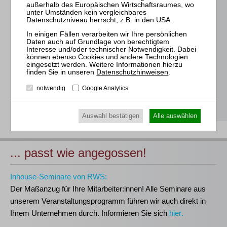
Für alle Endgeräte kompatible und browserbasierte
Online-Fortbildungen
Individuelle Assistenz bis zur Einwahl und Verbindung mit
unserem Online-Seminar
Hochwertige Unterlagen für die Teilnahme, ideal auch zum
späteren Nachschlagen
Datenschutzhinweisen
.
Erwerb des anerkannten
RWS-Zertifikats
notwendig
Google Analytics
Teilnahmebescheinigungen gemäß
GOI, § 15 FAO und
§ 5 DStV-FBRL
Auswahl bestätigen
Alle auswählen
... passt wie angegossen!
Inhouse-Seminare von RWS:
Der Maßanzug für Ihre Mitarbeiter:innen!
Alle Seminare aus
unserem Veranstaltungsprogramm führen wir auch direkt in
Ihrem Unternehmen durch. Informieren Sie sich
hier
.