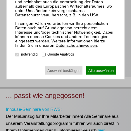
Für alle Endgeräte kompatible und browserbasierte
Online-Fortbildungen
Individuelle Assistenz bis zur Einwahl und Verbindung mit
unserem Online-Seminar
Hochwertige Unterlagen für die Teilnahme, ideal auch zum
Datenschutzhinweisen
.
späteren Nachschlagen
notwendig
Google Analytics
Erwerb des anerkannten
RWS-Zertifikats
Teilnahmebescheinigungen gemäß
GOI, § 15 FAO und
§ 5 DStV-FBRL
Auswahl bestätigen
Alle auswählen
... passt wie angegossen!
Inhouse-Seminare von RWS:
Der Maßanzug für Ihre Mitarbeiter:innen!
Alle Seminare aus
unserem Veranstaltungsprogramm führen wir auch direkt in
Ihrem Unternehmen durch. Informieren Sie sich
hier
.