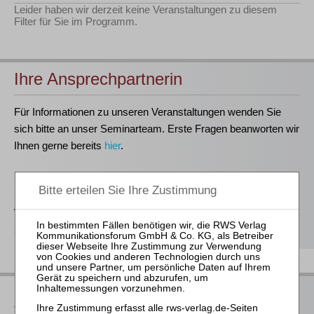
Leider haben wir derzeit keine Veranstaltungen zu diesem
Filter für Sie im Programm.
Ihre Ansprechpartnerin
Für Informationen zu unseren Veranstaltungen wenden Sie
sich bitte an unser Seminarteam. Erste Fragen beanworten wir
Ihnen gerne bereits
hier
.
Stefanie Döhler
Seminarorganisation
T
(0221)-400 88-15
seminar@rws-verlag.de
Das bieten Ihnen unsere
Veranstaltungen