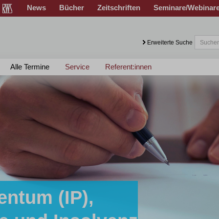
News
Bücher
Zeitschriften
Seminare/Webinar
Erweiterte Suche
Alle Termine
Service
Referent:innen
entum (IP),
sen!