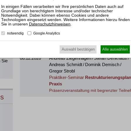
Braegelmann / Timm Nissen
Praktiker-Seminar
Hamburger Anfechtun
!
2026
Datenschutzhinweisen
.
Präsenzveranstaltung mit begrenzter Teilne
notwendig
Google Analytics
Alle
Dezember 2026
Auswahl bestätigen
Alle auswählen
direkt
08.12.2026
Andreas Ziegenhagen / Stefan Denkhaus /
 Sie
Andreas Schmidt / Dominik Demisch /
Gregor Strobl
Praktiker-Seminar
Restrukturierungsplan
Praxis
Präsenzveranstaltung mit begrenzter Teilne
ns