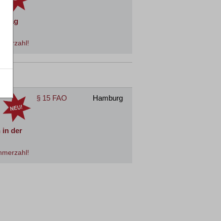
gstag
hmerzahl!
§ 15 FAO
Hamburg
 in der
hmerzahl!