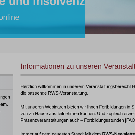
e und Insolvenz
r:in
tent:in
inare von RWS:
lle
online
26 online
hre Mitarbeiter:innen!
 2026 in Köln
Informationen zu unseren Veranstal
Herzlich willkommen in unserem Veranstaltungsbereich! Hie
die passende RWS-Veranstaltung.
ungen
eam.
Mit unseren Webinaren bieten wir Ihnen Fortbildungen in S
e
von zu Hause aus teilnehmen können. Und zugleich erwer
Präsenzveranstaltungen auch – Fortbildungsstunden [FAO],
Immer auf dem neuesten Stand: Mit dem
RWS-Newslette