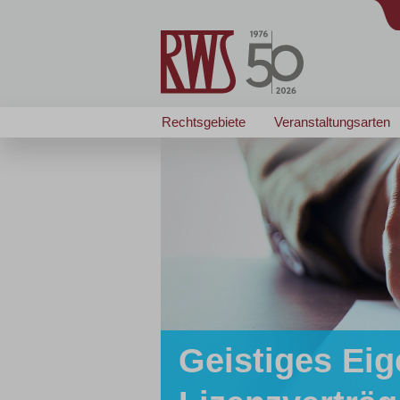
Rechtsgebiete
Veranstaltungsarten
Geistiges Eig
Zertifizierte/r
Zertifizierte/r
... passt wie angegos