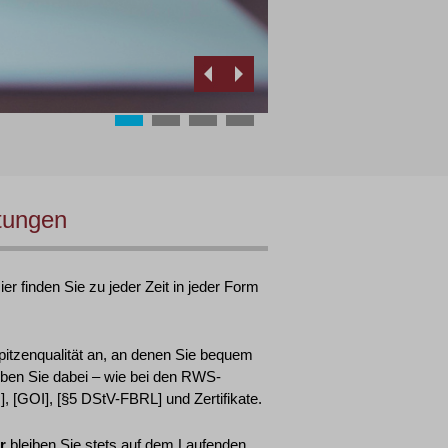
tungen
r finden Sie zu jeder Zeit in jeder Form
pitzenqualität an, an denen Sie bequem
ben Sie dabei – wie bei den RWS-
 [GOI], [§5 DStV-FBRL] und Zertifikate.
r
bleiben Sie stets auf dem Laufenden.