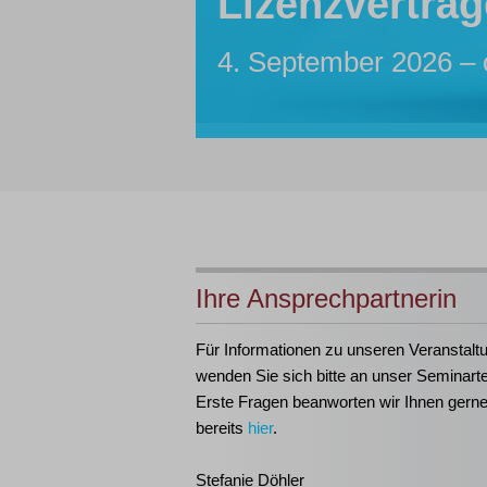
Lizenzverträg
Sachbearbeite
Insolvenzassis
Inhouse-Sem
Insolvenztabe
4. September 2026 – 
7. bis 12. Oktober 20
Maßgeschneidert für I
21. bis 23. September
Ihre Ansprechpartnerin
Für Informationen zu unseren Veranstalt
wenden Sie sich bitte an unser Seminart
Erste Fragen beanworten wir Ihnen gern
bereits
hier
.
Stefanie Döhler