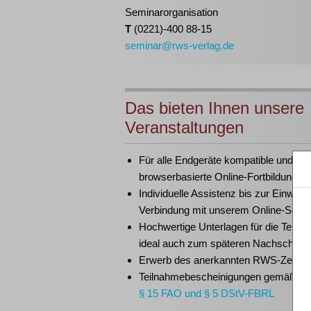
Seminarorganisation
T
(0221)-400 88-15
seminar@rws-verlag.de
Das bieten Ihnen unsere
Veranstaltungen
Für alle Endgeräte kompatible und
browserbasierte Online-Fortbildungen
Individuelle Assistenz bis zur Einwahl
Verbindung mit unserem Online-Semi
Hochwertige Unterlagen für die Teiln
ideal auch zum späteren Nachschlag
Erwerb des anerkannten
RWS-Zertifik
Teilnahmebescheinigungen gemäß
G
§ 15 FAO und § 5 DStV-FBRL