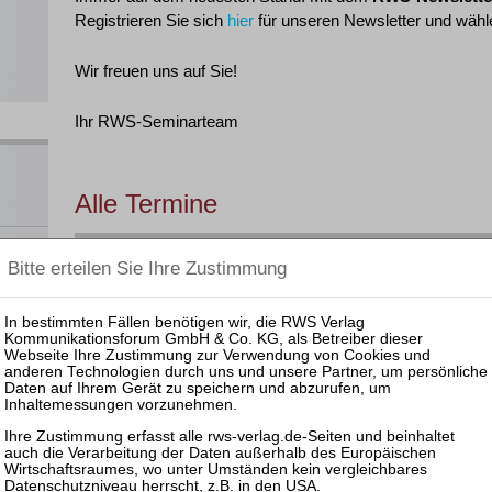
Registrieren Sie sich
hier
für unseren Newsletter und wähle
Wir freuen uns auf Sie!
Ihr RWS-Seminarteam
Alle Termine
Filtern nach:
Rechtsgebiet
RWS-Praktiker-Semina
 und
nar
Datum
Veranstaltung
ahme,
en
ats
November 2026
OI,
13.11.2026
Reinhard Bork / Christine Borries / Heinrich
Schoppmeyer / Florian Jacoby / Tom