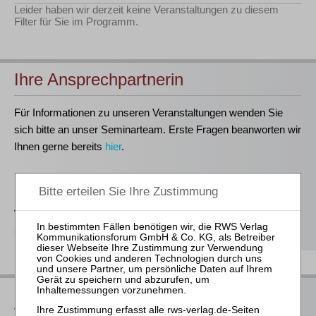
Leider haben wir derzeit keine Veranstaltungen zu diesem
Filter für Sie im Programm.
Ihre Ansprechpartnerin
Für Informationen zu unseren Veranstaltungen wenden Sie
sich bitte an unser Seminarteam. Erste Fragen beanworten wir
Ihnen gerne bereits
hier
.
Stefanie Döhler
Seminarorganisation
T
(0221)-400 88-15
seminar@rws-verlag.de
Das bieten Ihnen unsere
Veranstaltungen