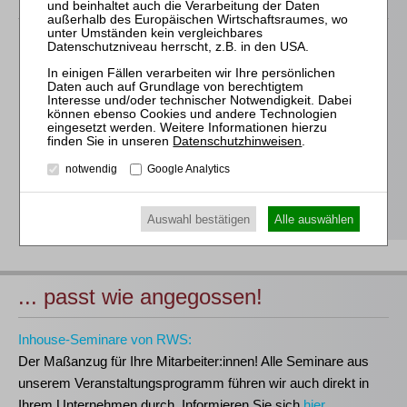
Für alle Endgeräte kompatible und browserbasierte
Online-Fortbildungen
Individuelle Assistenz bis zur Einwahl und Verbindung mit
unserem Online-Seminar
Hochwertige Unterlagen für die Teilnahme, ideal auch zum
Datenschutzhinweisen
.
späteren Nachschlagen
notwendig
Google Analytics
Erwerb des anerkannten
RWS-Zertifikats
Teilnahmebescheinigungen gemäß
GOI, § 15 FAO und
§ 5 DStV-FBRL
Auswahl bestätigen
Alle auswählen
... passt wie angegossen!
Inhouse-Seminare von RWS:
Der Maßanzug für Ihre Mitarbeiter:innen!
Alle Seminare aus
unserem Veranstaltungsprogramm führen wir auch direkt in
Ihrem Unternehmen durch. Informieren Sie sich
hier
.