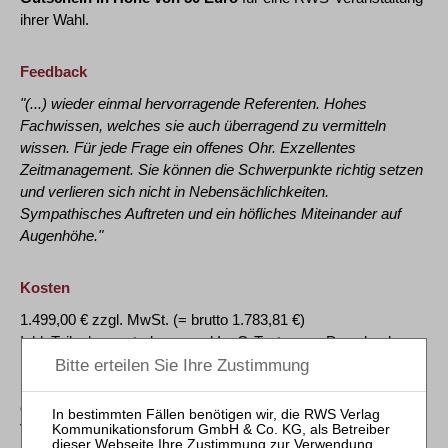
ihrer Wahl.
Feedback
"(...) wieder einmal hervorragende Referenten. Hohes
Fachwissen, welches sie auch überragend zu vermitteln
wissen. Für jede Frage ein offenes Ohr. Exzellentes
Zeitmanagement. Sie können die Schwerpunkte richtig setzen
und verlieren sich nicht in Nebensächlichkeiten.
Sympathisches Auftreten und ein höfliches Miteinander auf
Augenhöhe."
Kosten
1.499,00 € zzgl. MwSt. (= brutto 1.783,81 €)
Inkl. Teilnahmeunterlagen und InsO-Texte zum Download;
Eine Anleitung zur Teilnahme am Webinar, Codes zum
Downloadzugang der Unterlagen sowie weitere Informationen
erhalten Sie ca. zwei bis drei Werktage vor
Veranstaltungsbeginn an die in der Kontaktadresse