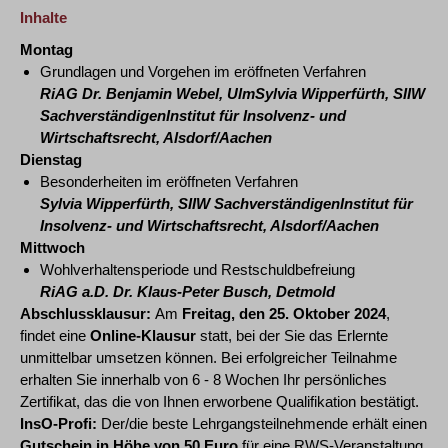
Inhalte
Montag
Grundlagen und Vorgehen im eröffneten Verfahren
RiAG Dr. Benjamin Webel, UlmSylvia Wipperfürth, SIIW
SachverständigenInstitut für Insolvenz- und
Wirtschaftsrecht, Alsdorf/Aachen
Dienstag
Besonderheiten im eröffneten Verfahren
Sylvia Wipperfürth, SIIW SachverständigenInstitut für
Insolvenz- und Wirtschaftsrecht, Alsdorf/Aachen
Mittwoch
Wohlverhaltensperiode und Restschuldbefreiung
RiAG a.D. Dr. Klaus-Peter Busch, Detmold
Abschlussklausur:
Am
Freitag, den 25. Oktober 2024
,
findet eine
Online-Klausur
statt, bei der Sie das Erlernte
unmittelbar umsetzen können. Bei erfolgreicher Teilnahme
erhalten Sie innerhalb von 6 - 8 Wochen Ihr persönliches
Zertifikat, das die von Ihnen erworbene Qualifikation bestätigt.
InsO-Profi:
Der/die beste Lehrgangsteilnehmende erhält einen
Gutschein in Höhe von 50 Euro
für eine RWS-Veranstaltung