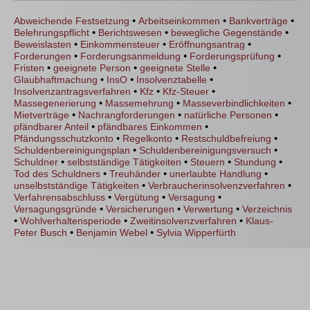
•
•
•
Abweichende Festsetzung
Arbeitseinkommen
Bankverträge
•
•
•
Belehrungspflicht
Berichtswesen
bewegliche Gegenstände
•
•
•
Beweislasten
Einkommensteuer
Eröffnungsantrag
•
•
•
Forderungen
Forderungsanmeldung
Forderungsprüfung
•
•
•
Fristen
geeignete Person
geeignete Stelle
•
•
•
Glaubhaftmachung
InsO
Insolvenztabelle
•
•
•
Insolvenzantragsverfahren
Kfz
Kfz-Steuer
•
•
•
Massegenerierung
Massemehrung
Masseverbindlichkeiten
•
•
•
Mietverträge
Nachrangforderungen
natürliche Personen
•
•
pfändbarer Anteil
pfändbares Einkommen
•
•
•
Pfändungsschutzkonto
Regelkonto
Restschuldbefreiung
•
•
Schuldenbereinigungsplan
Schuldenbereinigungsversuch
•
•
•
•
Schuldner
selbstständige Tätigkeiten
Steuern
Stundung
•
•
•
Tod des Schuldners
Treuhänder
unerlaubte Handlung
•
•
unselbstständige Tätigkeiten
Verbraucherinsolvenzverfahren
•
•
•
Verfahrensabschluss
Vergütung
Versagung
•
•
•
Versagungsgründe
Versicherungen
Verwertung
Verzeichnis
•
•
•
Wohlverhaltensperiode
Zweitinsolvenzverfahren
Klaus-
•
•
Peter Busch
Benjamin Webel
Sylvia Wipperfürth