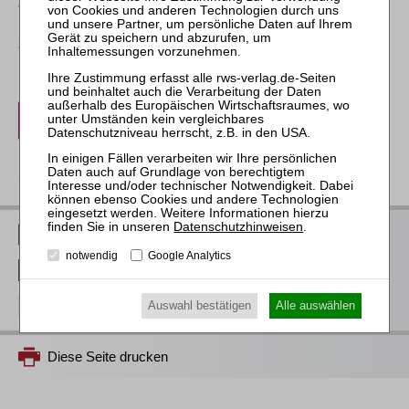
angegebene E-Mail-Adresse.
Die Teilnahmeunterlagen stellen wir Ihnen zum Download
zeitlich begrenzt zur Verfügung.
ung.
anmelden
zurück
Datenschutzhinweisen
.
RWS Verlag bei LinkedIn
notwendig
Google Analytics
RWS Verlag bei Facebook
Auswahl bestätigen
Alle auswählen
RWS Verlag bei Instagram
Diese Seite drucken