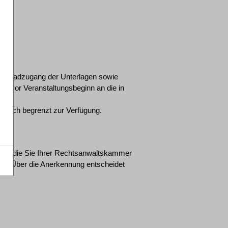
wnloadzugang der Unterlagen sowie
age vor Veranstaltungsbeginn an die in
itlich begrenzt zur Verfügung.
nden, die Sie Ihrer Rechtsanwaltskammer
n. Über die Anerkennung entscheidet