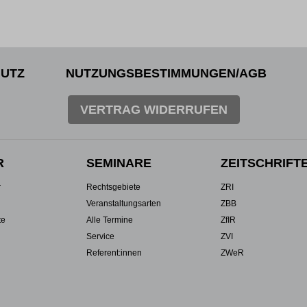
UTZ
NUTZUNGSBESTIMMUNGEN/AGB
VERTRAG WIDERRUFEN
R
SEMINARE
ZEITSCHRIFT
r
Rechtsgebiete
ZRI
Veranstaltungsarten
ZBB
te
Alle Termine
ZfIR
Service
ZVI
Referent:innen
ZWeR