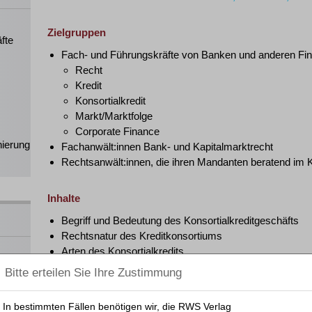
Zielgruppen
fte
Fach- und Führungskräfte von Banken und anderen Fina
Recht
Kredit
Konsortialkredit
Markt/Marktfolge
Corporate Finance
nierung
Fachanwält:innen Bank- und Kapitalmarktrecht
Rechtsanwält:innen, die ihren Mandanten beratend im Ko
Inhalte
Begriff und Bedeutung des Konsortialkreditgeschäfts
Rechtsnatur des Kreditkonsortiums
Arten des Konsortialkredits
Konsortialvertrag und Konsortialkreditvertrag
Beendigung des Konsortiums
Grüne Finanzierungen