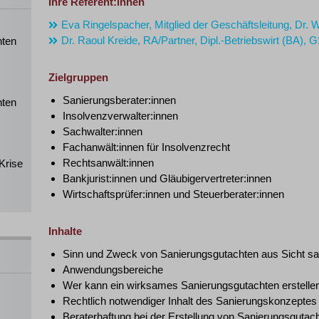
Ihre Referent:innen
Eva Ringelspacher, Mitglied der Geschäftsleitung, Dr
Dr. Raoul Kreide, RA/Partner, Dipl.-Betriebswirt (BA)
hten
Zielgruppen
Sanierungsberater:innen
hten
Insolvenzverwalter:innen
Sachwalter:innen
Fachanwält:innen für Insolvenzrecht
Rechtsanwält:innen
Krise
Bankjurist:innen und Gläubigervertreter:innen
Wirtschaftsprüfer:innen und Steuerberater:innen
Inhalte
Sinn und Zweck von Sanierungsgutachten aus Sicht san
Anwendungsbereiche
Wer kann ein wirksames Sanierungsgutachten erstelle
Rechtlich notwendiger Inhalt des Sanierungskonzeptes
Beraterhaftung bei der Erstellung von Sanierungsguta