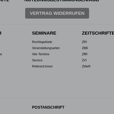
VERTRAG WIDERRUFEN
R
SEMINARE
ZEITSCHRIFT
r
Rechtsgebiete
ZRI
Veranstaltungsarten
ZBB
te
Alle Termine
ZfIR
Service
ZVI
Referent:innen
ZWeR
POSTANSCHRIFT