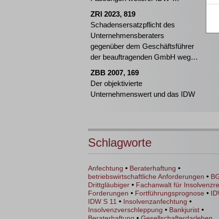
Standards
ZRI 2023, 819
Schadensersatzpflicht des
Unternehmensberaters
gegenüber dem Geschäftsführer
der beauftragenden GmbH wegen
Pflichtverletzung bei
ZBB 2007, 169
Sanierungsbegutachtung nach
Der objektivierte
IDW S 6 Standard
Unternehmenswert und das IDW
Schlagworte
•
•
Anfechtung
Beraterhaftung
•
betriebswirtschaftliche Anforderungen
B
•
Drittgläubiger
Fachanwalt für Insolvenzr
•
•
Forderungen
Fortführungsprognose
ID
•
•
IDW S 11
Insolvenzanfechtung
•
•
Insolvenzverschleppung
Bankjurist
•
Beraterhaftung
Gesellschafterdarlehen.