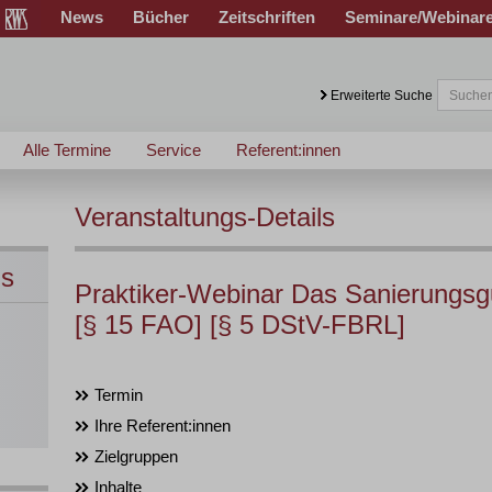
News
Bücher
Zeitschriften
Seminare/Webinar
Erweiterte Suche
Alle Termine
Service
Referent:innen
Veranstaltungs-Details
ns
Praktiker-Webinar Das Sanierungs
[§ 15 FAO] [§ 5 DStV-FBRL]
Termin
Ihre Referent:innen
Zielgruppen
Inhalte