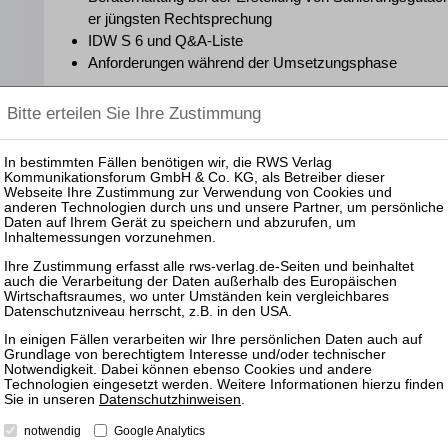
er jüngsten Rechtsprechung
IDW S 6 und Q&A-Liste
Anforderungen während der Umsetzungsphase
Kosten
649,00 € zzgl. MwSt. (= brutto 772,31 €)
inkl. Teilnahmeunterlagen zum Download
Eine Anleitung zur Teilnahme am Webinar, Codes zum Do
weitere Informationen erhalten Sie ca. zwei bis drei Werkt
der Kontaktadresse angegebene E-Mail-Adresse.
Die Teilnahmeunterlagen stellen wir Ihnen zum Download ze
en
§ 15 FAO
Sie erhalten eine Teilnahmebescheinigung über 6 Zeitstu
als Fortbildungsnachweis gemäß § 15 FAO vorlegen könne
Ihre Rechtsanwaltskammer.
Datenschutzhinweisen
.
notwendig
Google Analytics
§ 5 DStV-FBRL