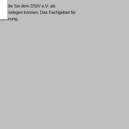
en, die Sie dem DStV e.V. als
ien vorlegen können. Das Fachgebiet für
nsplanung.