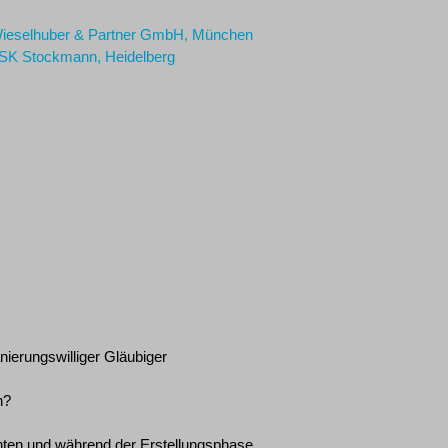
. Wieselhuber & Partner GmbH, München
, GSK Stockmann, Heidelberg
ierungswilliger Gläubiger
n?
chten und während der Erstellungsphase