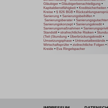
•
•
Gläubiger
Gläubigerbenachteiligung
•
Kapitaldienstfähigkeit
Kreditsicherheiten
•
•
Kreise
§ 826 BGB
Rückzahlungsanspr
•
•
Sanierung
Sanierungsbeihilfen
•
Sanierungsberater
Sanierungsgutachte
•
•
Sanierungskonzept
Sanierungskredit
•
Sanierungsmaßnahmen
Sanierungsprivi
•
•
Standstill
strafrechtliche Risiken
Stundu
•
•
(Teil-)Stundung
Überbrückungskredit
•
•
Umsetzungsphase
Untreuetatbestände
•
•
Wirtschaftsprüfer
zivilrechtliche Folgen
•
Kreide
Eva Ringelspacher
IMPRESSUM
DATENSCH