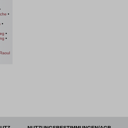
•
•
üche
•
n
•
leg
•
ng
Raoul
UTZ
NUTZUNGSBESTIMMUNGEN/AGB