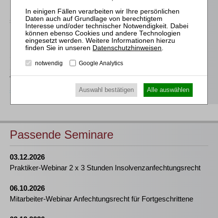
Für Informationen zu unseren Veranstaltungen wenden Sie
sich bitte an unser Seminarteam. Erste Fragen beanworten wir
Ihnen gerne bereits
hier
.
Datenschutzhinweisen
.
Stefanie Döhler
notwendig
Google Analytics
Seminarorganisation
T
(0221)-400 88-15
Auswahl bestätigen
Alle auswählen
seminar@rws-verlag.de
Passende Seminare
03.12.2026
Praktiker-Webinar 2 x 3 Stunden Insolvenzanfechtungsrecht
06.10.2026
Mitarbeiter-Webinar Anfechtungsrecht für Fortgeschrittene