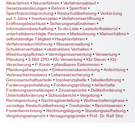
•
•
•
Altverfahren
Neuverfahren
Verfahrensablauf
•
•
•
Gesetzesänderungen
Reform
Sperrfrist
•
•
Sperrfristrechtsprechung
Restschuldbefreiung
Verkürzung
•
•
•
auf 3 Jahre
Insolvenzplan
Verfahrenseröffnung
•
•
Eröffnungsbeschluss
Sicherungsmaßnahmen
•
•
•
Informationsbeschaffung
To-do-Liste
Lastschriftwiderruf
•
•
•
unterhaltsberechtigte Personen
Mietwohnung
Mietverhältnis
•
•
selbstständige Tätigkeit
Hauptverfahren
•
•
Verfahrensdurchführung
Masseverwaltung
•
•
Schuldnerverhalten
obstruktives Verhalten
•
•
•
Mitwirkungspflichten
Vermögensverwertung
Verwertung
•
•
•
•
Pfändung
§ 850 ZPO
Kfz-Verwertung
Kfz-Steuer
Kfz-
•
•
•
Versicherung
P-Konto
pfändbares Einkommen
•
•
•
Pfändungsfreigrenzen
Einkommensberechnung
Anfechtung
•
•
Verbraucherinsolvenz
Lebensversicherung
•
•
•
Genossenschaftsanteile
Insolvenztabelle
Tabellenführung
•
•
Forderungsanmeldung
Forderungsprüfung
fehlerhafte
•
•
•
Forderungsanmeldungen
Zinsansprüche
Deliktsforderung
•
•
•
Unterhaltsforderung
Schlussbericht
Vergütung
•
•
•
Rechtsprechung
Nachtragsverteilung
Wohlverhaltensphase
•
•
•
vorzeitige Restschuldbefreiung
Treuhänder
Berichtswesen
•
•
•
Fristenberechnung
Rechnungslegung
Stundungsaufhebung
•
•
Vergütungsanspruch
Versagungsgründe
Prof. Dr. Ralf Sinz