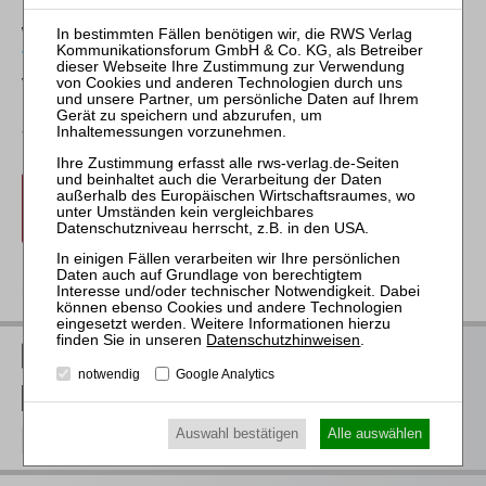
Wenn Sie sich auch für das Webinar
Mitarbeiter-Webinar
Vertiefung der Insolvenzsachbearbeitung
zum Paketpreis
von 1.000,00 € zzgl. MwSt. (= brutto 1.190,00 €) anmelden
möchten, gehen Sie über Anmeldung zum Webinarpaket.
Sie sparen 150 €!
anmelden
Webinarpaket
zurück
Datenschutzhinweisen
.
RWS Verlag bei LinkedIn
notwendig
Google Analytics
RWS Verlag bei Facebook
Auswahl bestätigen
Alle auswählen
RWS Verlag bei Instagram