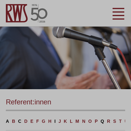
Referent:innen
A
B
C
D
E
F
G
H
I
J
K
L
M
N
O
P
Q
R
S
T
U