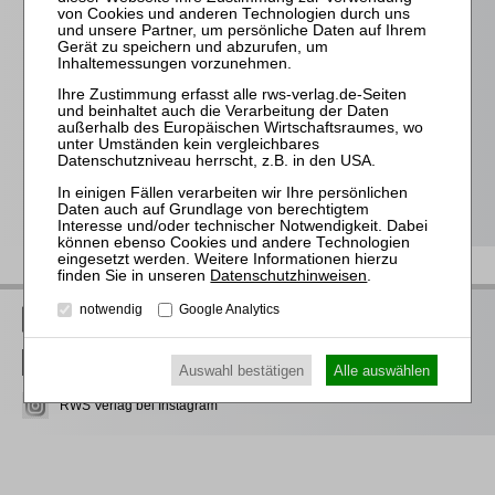
Für alle Endgeräte kompatible und browserbasierte
Online-Fortbildungen
Individuelle Assistenz bis zur Einwahl und Verbindung mit
unserem Online-Seminar
Hochwertige Unterlagen für die Teilnahme, ideal auch zum
späteren Nachschlagen
Erwerb des anerkannten
RWS-Zertifikats
Teilnahmebescheinigungen gemäß
GOI, § 15 FAO und
§ 5 DStV-FBRL
Datenschutzhinweisen
.
notwendig
Google Analytics
RWS Verlag bei LinkedIn
RWS Verlag bei Facebook
Auswahl bestätigen
Alle auswählen
RWS Verlag bei Instagram