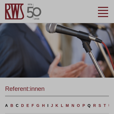
Referent:innen
A
B
C
D
E
F
G
H
I
J
K
L
M
N
O
P
Q
R
S
T
U