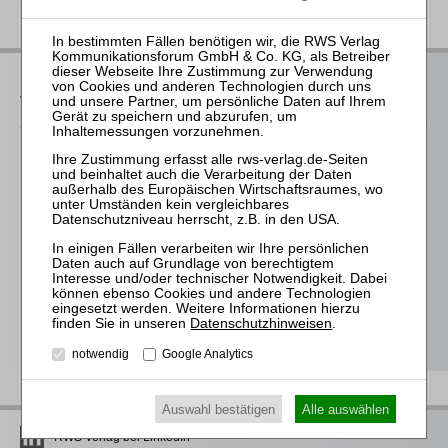
Das bieten Ihnen unsere
Veranstaltungen
Für alle Endgeräte kompatible und browserbasierte
Online-Fortbildungen
Individuelle Assistenz bis zur Einwahl und Verbindung mit
unserem Online-Seminar
Hochwertige Unterlagen für die Teilnahme, ideal auch zum
späteren Nachschlagen
Erwerb des anerkannten
RWS-Zertifikats
Teilnahmebescheinigungen gemäß
GOI, § 15 FAO und
Datenschutzhinweisen
.
§ 5 DStV-FBRL
notwendig
Google Analytics
Auswahl bestätigen
Alle auswählen
RWS Verlag bei LinkedIn