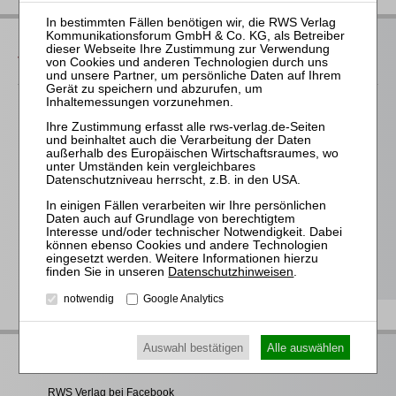
Das bieten Ihnen unsere
Veranstaltungen
Für alle Endgeräte kompatible und browserbasierte
Online-Fortbildungen
Individuelle Assistenz bis zur Einwahl und Verbindung mit
unserem Online-Seminar
Hochwertige Unterlagen für die Teilnahme, ideal auch zum
späteren Nachschlagen
Erwerb des anerkannten
RWS-Zertifikats
Teilnahmebescheinigungen gemäß
GOI, § 15 FAO und
Datenschutzhinweisen
.
§ 5 DStV-FBRL
notwendig
Google Analytics
Auswahl bestätigen
Alle auswählen
RWS Verlag bei LinkedIn
RWS Verlag bei Facebook