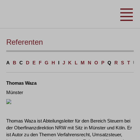
Referenten
A
B
C
D
E
F
G
H
I
J
K
L
M
N
O
P
Q
R
S
T
U
Thomas Waza
Münster
Thomas Waza ist Abteilungsleiter für den Bereich Steuern bei
der Oberfinanzdirektion NRW mit Sitz in Münster und Köln. Er
ist Autor zu den Themen Verfahrensrecht, Umsatzsteuer,