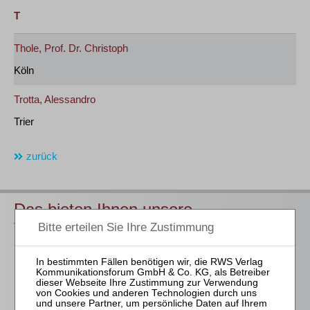
T
Thole, Prof. Dr. Christoph
Köln
Trotta, Alessandro
Trier
zurück
Das bieten Ihnen unsere
Veranstaltungen
Für alle Endgeräte kompatible und browserbasierte
Online-Fortbildungen
Individuelle Assistenz bis zur Einwahl und Verbindung mit