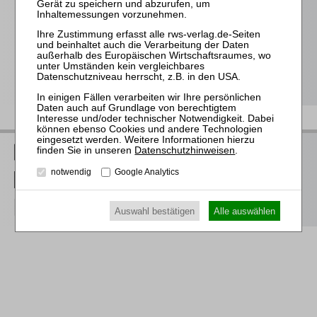
unserem Online-Seminar
Hochwertige Unterlagen für die Teilnahme, ideal auch zum
späteren Nachschlagen
Erwerb des anerkannten
RWS-Zertifikats
Teilnahmebescheinigungen gemäß
GOI, § 15 FAO und
§ 5 DStV-FBRL
Datenschutzhinweisen
.
RWS Verlag bei LinkedIn
notwendig
Google Analytics
RWS Verlag bei Facebook
RWS Verlag bei Instagram
Auswahl bestätigen
Alle auswählen