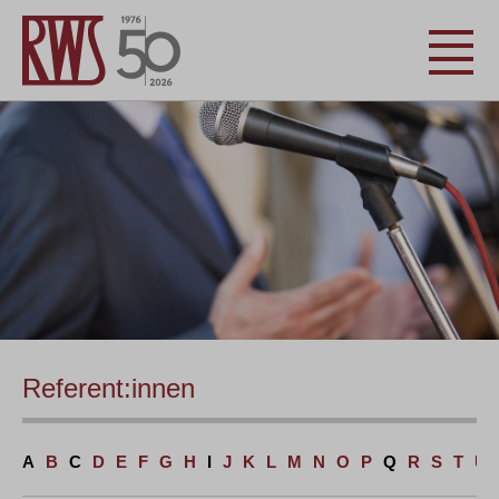
Referent:innen
A
B
C
D
E
F
G
H
I
J
K
L
M
N
O
P
Q
R
S
T
U