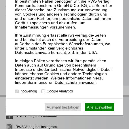
Das bieten Ihnen unsere
Veranstaltungen
Für alle Endgeräte kompatible und browserbasierte
Online-Fortbildungen
Individuelle Assistenz bis zur Einwahl und Verbindung mit
unserem Online-Seminar
Hochwertige Unterlagen für die Teilnahme, ideal auch zum
späteren Nachschlagen
Erwerb des anerkannten
RWS-Zertifikats
Teilnahmebescheinigungen gemäß
GOI, § 15 FAO und
§ 5 DStV-FBRL
Datenschutzhinweisen
.
notwendig
Google Analytics
RWS Verlag bei LinkedIn
Auswahl bestätigen
Alle auswählen
RWS Verlag bei Facebook
RWS Verlag bei Instagram