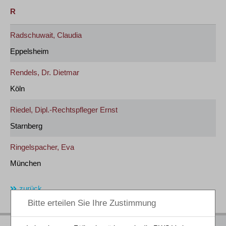
R
Radschuwait, Claudia
Eppelsheim
Rendels, Dr. Dietmar
Köln
Riedel, Dipl.-Rechtspfleger Ernst
Starnberg
Ringelspacher, Eva
München
zurück