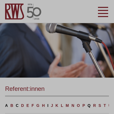
Referent:innen
A
B
C
D
E
F
G
H
I
J
K
L
M
N
O
P
Q
R
S
T
U