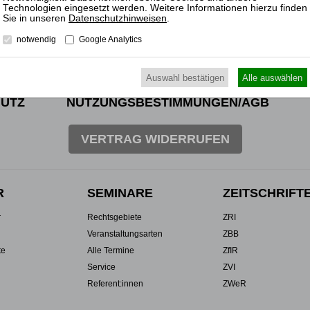
Datenschutzhinweisen
.
notwendig
Google Analytics
Auswahl bestätigen
Alle auswählen
UTZ
NUTZUNGSBESTIMMUNGEN/AGB
VERTRAG WIDERRUFEN
R
SEMINARE
ZEITSCHRIFT
r
Rechtsgebiete
ZRI
Veranstaltungsarten
ZBB
te
Alle Termine
ZfIR
Service
ZVI
Referent:innen
ZWeR