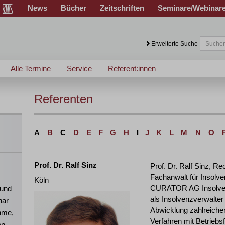
News
Bücher
Zeitschriften
Seminare/Webinar
Erweiterte Suche
Alle Termine
Service
Referent:innen
Referenten
A
B
C
D
E
F
G
H
I
J
K
L
M
N
O
Prof. Dr. Ralf Sinz
Prof. Dr. Ralf Sinz, 
Fachanwalt für Insolve
Köln
CURATOR AG Insolvenz
 und
als Insolvenzverwalter 
nar
Abwicklung zahlreicher
ahme,
Verfahren mit Betriebsf
en