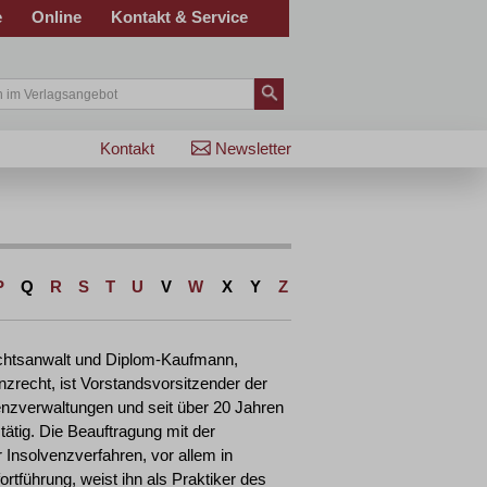
e
Online
Kontakt & Service
Kontakt
Newsletter
P
Q
R
S
T
U
V
W
X
Y
Z
Rechtsanwalt und Diplom-Kaufmann,
nzrecht, ist Vorstandsvorsitzender der
verwaltungen und seit über 20 Jahren
tätig. Die Beauftragung mit der
 Insolvenzverfahren, vor allem in
ortführung, weist ihn als Praktiker des