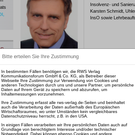
Insolvenz- und Sanier
ats
Karsten Schmidt, Uhl
OI,
InsO sowie Lehrbeauftr
ns
Veranstaltungen bei RWS
19.11.2026: Mitarbeiter-Webinar Insolvenz natürlicher Per
Publikationen bei RWS
Unternehmensinsolvenz
Verbraucherinsolvenz
Unternehmensinsolvenz
zurück