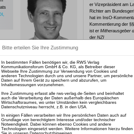
er Vizepräsident am L
ats
Richter am Bundesgeri
OI,
hat im InsO-Komment
Kommentierung der §§ 
ist er
Mitherausgeber 
der
NZI
ns
Veranstaltungen bei RWS
13.11.2026, Hamburg: Praktiker-Seminar Hamburger Anfe
zurück
Datenschutzhinweisen
.