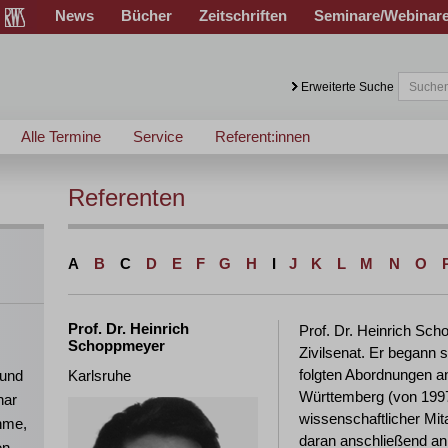
News
Bücher
Zeitschriften
Seminare/Webinar
Erweiterte Suche
Alle Termine
Service
Referent:innen
Referenten
A
B
C
D
E
F
G
H
I
J
K
L
M
N
O
Prof. Dr. Heinrich
Prof. Dr. Heinrich Sch
Schoppmeyer
Zivilsenat. Er begann s
folgten Abordnungen a
 und
Karlsruhe
Württemberg (von 1997
nar
wissenschaftlicher Mita
ahme,
daran anschließend an 
en