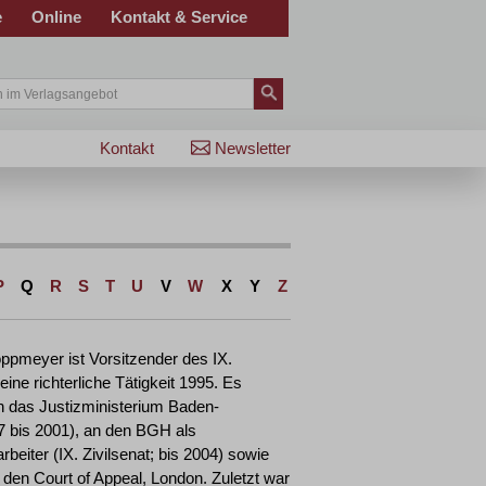
e
Online
Kontakt & Service
Kontakt
Newsletter
P
Q
R
S
T
U
V
W
X
Y
Z
oppmeyer ist Vorsitzender des IX.
eine richterliche Tätigkeit 1995. Es
n das Justizministerium Baden-
 bis 2001), an den BGH als
rbeiter (IX. Zivilsenat; bis 2004) sowie
den Court of Appeal, London. Zuletzt war